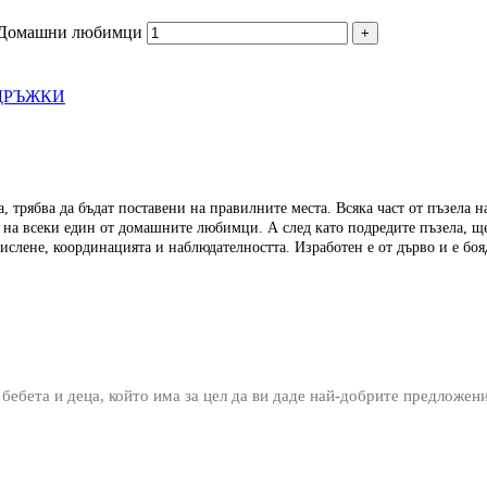
 - Домашни любимци
ДРЪЖКИ
та, трябва да бъдат поставени на правилните места. Всяка част от пъзела 
 на всеки един от домашните любимци. А след като подредите пъзела, ще
слене, координацията и наблюдателността. Изработен е от дърво и е боя
 бебета и деца, който има за цел да ви даде най-добрите предложен