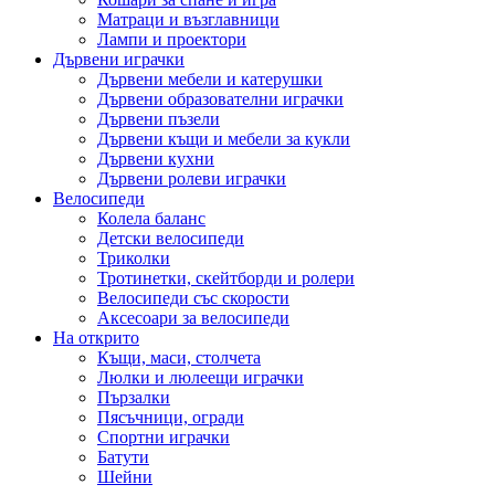
Матраци и възглавници
Лампи и проектори
Дървени играчки
Дървени мебели и катерушки
Дървени образователни играчки
Дървени пъзели
Дървени къщи и мебели за кукли
Дървени кухни
Дървени ролеви играчки
Велосипеди
Колела баланс
Детски велосипеди
Триколки
Тротинетки, скейтборди и ролери
Велосипеди със скорости
Аксесоари за велосипеди
На открито
Къщи, маси, столчета
Люлки и люлеещи играчки
Пързалки
Пясъчници, огради
Спортни играчки
Батути
Шейни