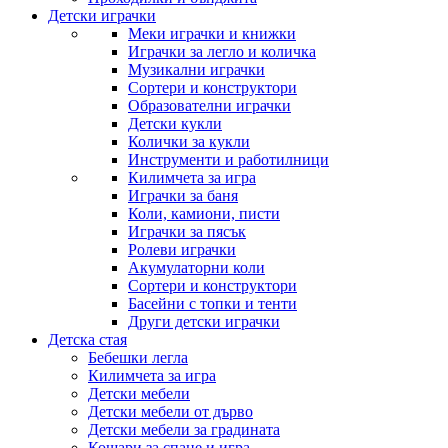
Детски играчки
Меки играчки и книжки
Играчки за легло и количка
Музикални играчки
Сортери и конструктори
Образователни играчки
Детски кукли
Колички за кукли
Инструменти и работилници
Килимчета за игра
Играчки за баня
Коли, камиони, писти
Играчки за пясък
Ролеви играчки
Акумулаторни коли
Сортери и конструктори
Басейни с топки и тенти
Други детски играчки
Детска стая
Бебешки легла
Килимчета за игра
Детски мебели
Детски мебели от дърво
Детски мебели за градината
Кошари за спане и игра