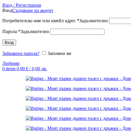
Вход / Регистрация
Вход
Създаване на акаунт
Потребителско име или имейл адрес
*
Задължително
Парола
*
Задължително
Вход
Забравена парола?
Запомни ме
Любими
0
items
0,00
€
/ 0,00 лв.