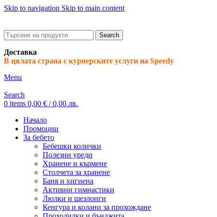
Skip to navigation
Skip to main content
ADD ANYTHING HERE OR JUST REMOVE IT…
Search
Доставка
В цялата страна с куриерските услуги на Speedy
Menu
Search
0
items
0,00
€
/ 0,00 лв.
Начало
Промоции
За бебето
Бебешки колички
Полезни уреди
Хранене и кърмене
Столчета за хранене
Баня и хигиена
Активни гимнастики
Люлки и шезлонги
Кенгура и колани за прохождане
Проходилки и бънджита