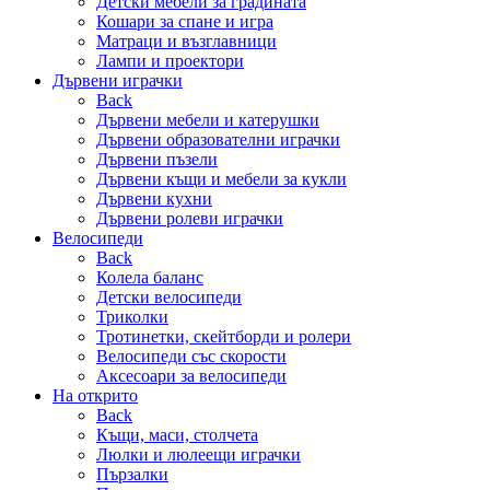
Детски мебели за градината
Кошари за спане и игра
Матраци и възглавници
Лампи и проектори
Дървени играчки
Back
Дървени мебели и катерушки
Дървени образователни играчки
Дървени пъзели
Дървени къщи и мебели за кукли
Дървени кухни
Дървени ролеви играчки
Велосипеди
Back
Колела баланс
Детски велосипеди
Триколки
Тротинетки, скейтборди и ролери
Велосипеди със скорости
Аксесоари за велосипеди
На открито
Back
Къщи, маси, столчета
Люлки и люлеещи играчки
Пързалки