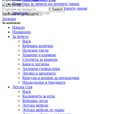
Политика за защита на личните данни
Телефон:
0876 415 057
Политика за съхранение на личните данни
Search
Връщане
Email:
sale@happyfamilybg.com
Започнете да пишете...
Затвори
За контакти
Начало
Промоции
За бебето
Back
Бебешки колички
Полезни уреди
Хранене и кърмене
Столчета за хранене
Баня и хигиена
Активни гимнастики
Люлки и шезлонги
Кенгура и колани за прохождане
Проходилки и бънджита
Детска стая
Back
Килимчета за игра
Бебешки легла
Детски мебели
Детски мебели от дърво