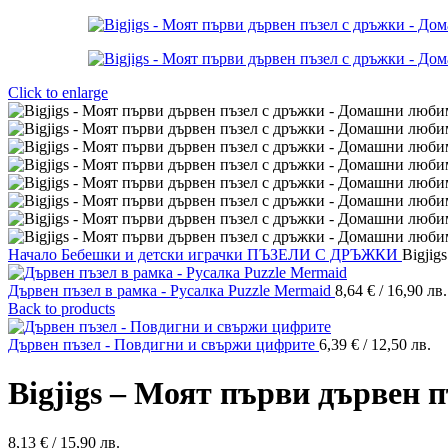
Click to enlarge
Начало
Бебешки и детски играчки
ПЪЗЕЛИ С ДРЪЖКИ
Bigjig
Дървен пъзел в рамка - Русалка Puzzle Mermaid
8,64
€
/ 16,90 лв.
Back to products
Дървен пъзел - Повдигни и свържи цифрите
6,39
€
/ 12,50 лв.
Bigjigs – Моят първи дървен
8,13
€
/ 15,90 лв.