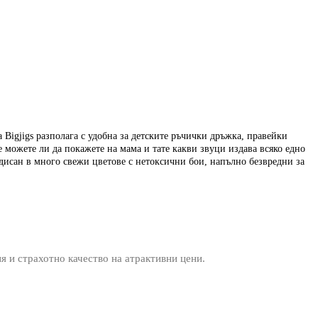
на Bigjigs разполага с удобна за детските ръчички дръжка, правейки
 можете ли да покажете на мама и тате какви звуци издава всяко едно
дисан в много свежи цветове с нетоксични бои, напълно безвредни за
ия и страхотно качество на атрактивни цени.