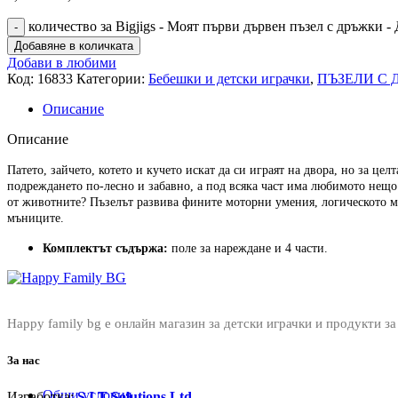
количество за Bigjigs - Моят първи дървен пъзел с дръжки
Добавяне в количката
Добави в любими
Код:
16833
Категории:
Бебешки и детски играчки
,
ПЪЗЕЛИ С 
Описание
Описание
Патето, зайчето, котето и кучето искат да си играят на двора, но за цел
подреждането по-лесно и забавно, а под всяка част има любимото нещо
от животните? Пъзелът развива фините моторни умения, логическото ми
мъниците.
Комплектът съдържа:
поле за нареждане и 4 части.
Happy family bg е онлайн магазин за детски играчки и продукти за
За нас
Общи условия
Изработка:
S.I.T Solutions Ltd.