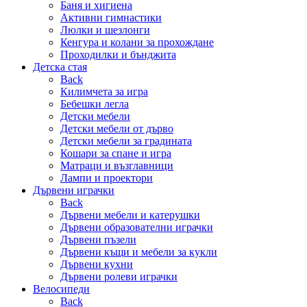
Баня и хигиена
Активни гимнастики
Люлки и шезлонги
Кенгура и колани за прохождане
Проходилки и бънджита
Детска стая
Back
Килимчета за игра
Бебешки легла
Детски мебели
Детски мебели от дърво
Детски мебели за градината
Кошари за спане и игра
Матраци и възглавници
Лампи и проектори
Дървени играчки
Back
Дървени мебели и катерушки
Дървени образователни играчки
Дървени пъзели
Дървени къщи и мебели за кукли
Дървени кухни
Дървени ролеви играчки
Велосипеди
Back