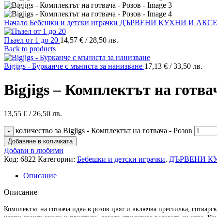
Начало
Бебешки и детски играчки
ДЪРВЕНИ КУХНИ И АКС
Пъзел от 1 до 20
14,57
€
/ 28,50 лв.
Back to products
Bigjigs - Бурканче с мъниста за нанизване
17,13
€
/ 33,50 лв.
Bigjigs – Комплектът на готва
13,55
€
/ 26,50 лв.
количество за Bigjigs - Комплектът на готвача - Розов
Добавяне в количката
Добави в любими
Код:
6822
Категории:
Бебешки и детски играчки
,
ДЪРВЕНИ К
Описание
Описание
Комплектът на готвача идва в розов цвят и включва престилка, готварс