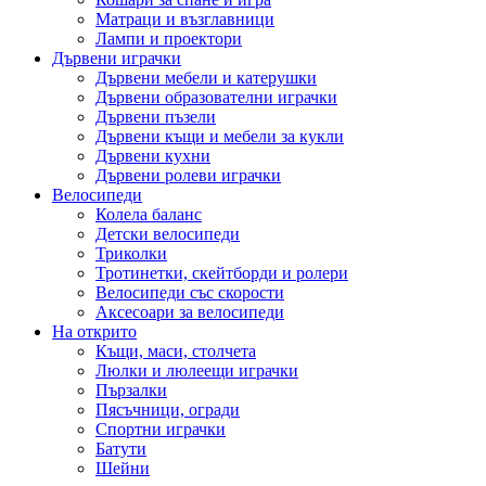
Матраци и възглавници
Лампи и проектори
Дървени играчки
Дървени мебели и катерушки
Дървени образователни играчки
Дървени пъзели
Дървени къщи и мебели за кукли
Дървени кухни
Дървени ролеви играчки
Велосипеди
Колела баланс
Детски велосипеди
Триколки
Тротинетки, скейтборди и ролери
Велосипеди със скорости
Аксесоари за велосипеди
На открито
Къщи, маси, столчета
Люлки и люлеещи играчки
Пързалки
Пясъчници, огради
Спортни играчки
Батути
Шейни