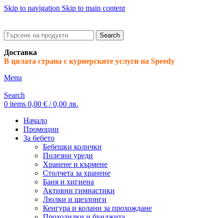
Skip to navigation
Skip to main content
ADD ANYTHING HERE OR JUST REMOVE IT…
Search
Доставка
В цялата страна с куриерските услуги на Speedy
Menu
Search
0
items
0,00
€
/ 0,00 лв.
Начало
Промоции
За бебето
Бебешки колички
Полезни уреди
Хранене и кърмене
Столчета за хранене
Баня и хигиена
Активни гимнастики
Люлки и шезлонги
Кенгура и колани за прохождане
Проходилки и бънджита