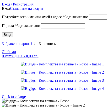
Вход / Регистрация
Вход
Създаване на акаунт
Потребителско име или имейл адрес
*
Задължително
Парола
*
Задължително
Вход
Забравена парола?
Запомни ме
Любими
0
items
0,00
€
/ 0,00 лв.
Click to enlarge