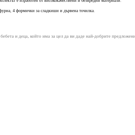
мплектът е изработен от висококачествени и безвредни материали.
 фурна, 4 формички за сладкиши и дървена точилка.
 бебета и деца, който има за цел да ви даде най-добрите предложен