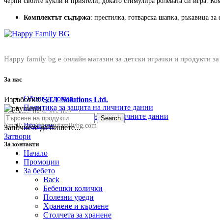
черпи своите кукли и приятели, докато стимулира ролевата си игра. Ко
Комплектът съдържа
: престилка, готварска шапка, ръкавица за
Happy family bg е онлайн магазин за детски играчки и продукти за
За нас
Общи условия
Изработка:
S.I.T Solutions Ltd.
Политика за защита на личните данни
Телефон:
0876 415 057
Политика за съхранение на личните данни
Search
Връщане
Email:
sale@happyfamilybg.com
Започнете да пишете...
Затвори
За контакти
Начало
Промоции
За бебето
Back
Бебешки колички
Полезни уреди
Хранене и кърмене
Столчета за хранене