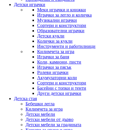
Детски играчки
Меки играчки и книжки
Играчки за легло и количка
Музикални играчки
Сортери и конструктори
Образователни играчки
Детски кукли
Колички за кукли
Инструменти и работилници
Килимчета за игра
Играчки за баня
Коли, камиони, писти
Играчки за пясък
Ролеви играчки
Акумулаторни коли
Сортери и конструктори
Басейни с топки и тенти
Други детски играчки
Детска стая
Бебешки легла
Килимчета за игра
Детски мебели
Детски мебели от дърво
Детски мебели за градината
Кошари за спане и игра