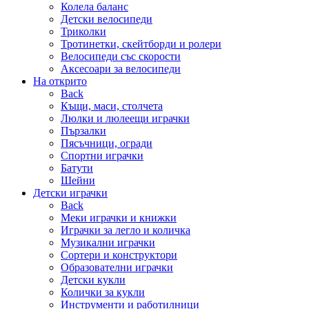
Колела баланс
Детски велосипеди
Триколки
Тротинетки, скейтборди и ролери
Велосипеди със скорости
Аксесоари за велосипеди
На открито
Back
Къщи, маси, столчета
Люлки и люлеещи играчки
Пързалки
Пясъчници, огради
Спортни играчки
Батути
Шейни
Детски играчки
Back
Меки играчки и книжки
Играчки за легло и количка
Музикални играчки
Сортери и конструктори
Образователни играчки
Детски кукли
Колички за кукли
Инструменти и работилници