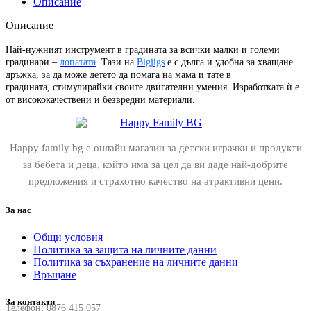
Описание
Описание
Най-нужният инструмент в градината за всички малки и големи
градинари –
лопатата
. Тази на
Bigjigs
е с дълга и удобна за хващане
дръжка, за да може детето да помага на мама и тате в
градината, стимулирайки своите двигателни умения. Изработката ѝ е
от висококачествени и безвредни материали.
Happy family bg е онлайн магазин за детски играчки и продукти
за бебета и деца, който има за цел да ви даде най-добрите
предложения и страхотно качество на атрактивни цени.
За нас
Общи условия
Политика за защита на личните данни
Политика за съхранение на личните данни
Връщане
За контакти
Телефон:
0876 415 057