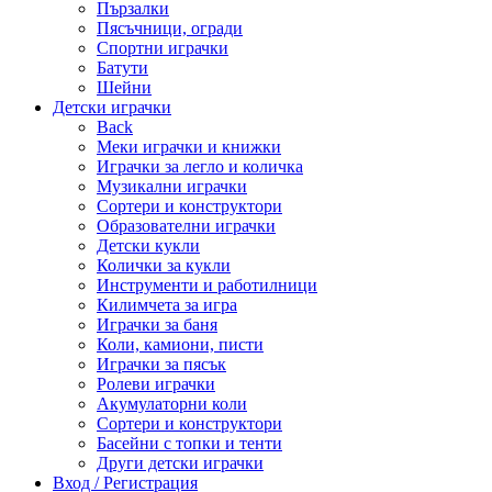
Пързалки
Пясъчници, огради
Спортни играчки
Батути
Шейни
Детски играчки
Back
Меки играчки и книжки
Играчки за легло и количка
Музикални играчки
Сортери и конструктори
Образователни играчки
Детски кукли
Колички за кукли
Инструменти и работилници
Килимчета за игра
Играчки за баня
Коли, камиони, писти
Играчки за пясък
Ролеви играчки
Акумулаторни коли
Сортери и конструктори
Басейни с топки и тенти
Други детски играчки
Вход / Регистрация