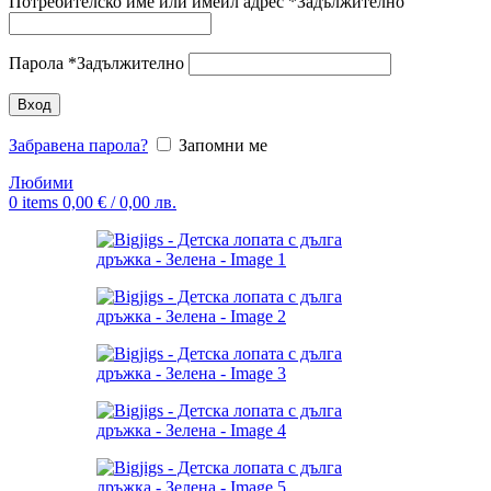
Потребителско име или имейл адрес
*
Задължително
Парола
*
Задължително
Вход
Забравена парола?
Запомни ме
Любими
0
items
0,00
€
/ 0,00 лв.