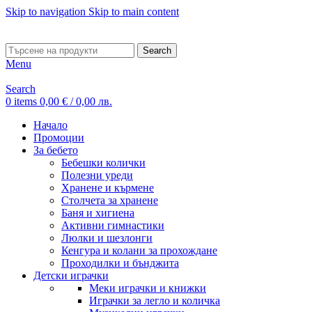
Skip to navigation
Skip to main content
ADD ANYTHING HERE OR JUST REMOVE IT…
Search
Menu
Search
0
items
0,00
€
/ 0,00 лв.
Начало
Промоции
За бебето
Бебешки колички
Полезни уреди
Хранене и кърмене
Столчета за хранене
Баня и хигиена
Активни гимнастики
Люлки и шезлонги
Кенгура и колани за прохождане
Проходилки и бънджита
Детски играчки
Меки играчки и книжки
Играчки за легло и количка