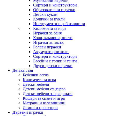
Музикални играчки
Сортери и конструктори
Образователни играчки
Детски кукли
Колички за кукли
Инструменти и работилници
Килимчета за игра
Играчки за баня
Коли, камиони, писти
Играчки за пясък
Ролеви играчки
Акумулаторни коли
Сортери и конструктори
Басейни с топки и тенти
Други детски играчки
Детска стая
Бебешки легла
Килимчета за игра
Детски мебели
Детски мебели от дърво
Детски мебели за градината
Кошари за спане и игра
Матраци и възглавници
Лампи и проектори
Дървени играчки