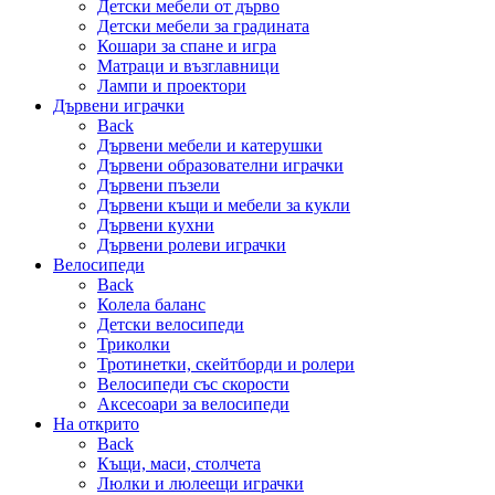
Детски мебели от дърво
Детски мебели за градината
Кошари за спане и игра
Матраци и възглавници
Лампи и проектори
Дървени играчки
Back
Дървени мебели и катерушки
Дървени образователни играчки
Дървени пъзели
Дървени къщи и мебели за кукли
Дървени кухни
Дървени ролеви играчки
Велосипеди
Back
Колела баланс
Детски велосипеди
Триколки
Тротинетки, скейтборди и ролери
Велосипеди със скорости
Аксесоари за велосипеди
На открито
Back
Къщи, маси, столчета
Люлки и люлеещи играчки