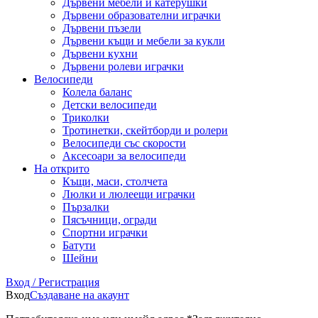
Дървени мебели и катерушки
Дървени образователни играчки
Дървени пъзели
Дървени къщи и мебели за кукли
Дървени кухни
Дървени ролеви играчки
Велосипеди
Колела баланс
Детски велосипеди
Триколки
Тротинетки, скейтборди и ролери
Велосипеди със скорости
Аксесоари за велосипеди
На открито
Къщи, маси, столчета
Люлки и люлеещи играчки
Пързалки
Пясъчници, огради
Спортни играчки
Батути
Шейни
Вход / Регистрация
Вход
Създаване на акаунт