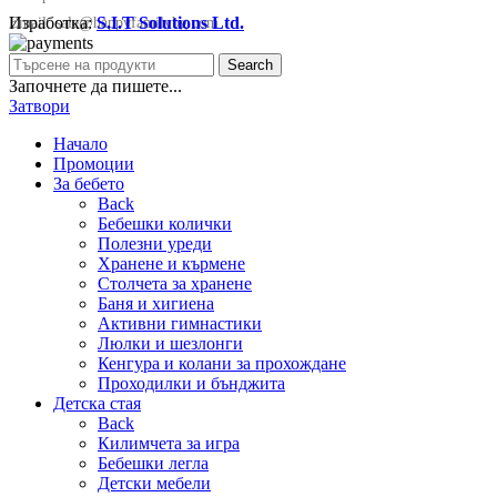
Изработка:
S.I.T Solutions Ltd.
Email:
sale@happyfamilybg.com
Search
Започнете да пишете...
Затвори
Начало
Промоции
За бебето
Back
Бебешки колички
Полезни уреди
Хранене и кърмене
Столчета за хранене
Баня и хигиена
Активни гимнастики
Люлки и шезлонги
Кенгура и колани за прохождане
Проходилки и бънджита
Детска стая
Back
Килимчета за игра
Бебешки легла
Детски мебели