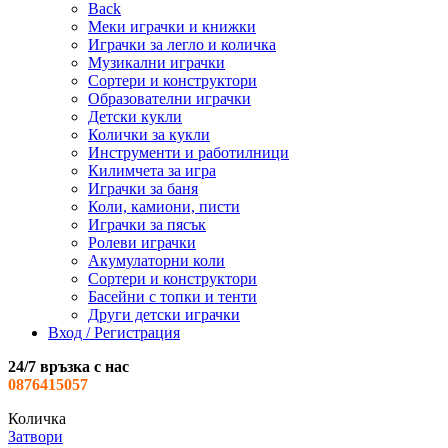
Back
Меки играчки и книжки
Играчки за легло и количка
Музикални играчки
Сортери и конструктори
Образователни играчки
Детски кукли
Колички за кукли
Инструменти и работилници
Килимчета за игра
Играчки за баня
Коли, камиони, писти
Играчки за пясък
Ролеви играчки
Акумулаторни коли
Сортери и конструктори
Басейни с топки и тенти
Други детски играчки
Вход / Регистрация
24/7 връзка с нас
0876415057
Количка
Затвори