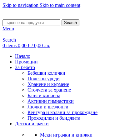
Skip to navigation
Skip to main content
ADD ANYTHING HERE OR JUST REMOVE IT…
Search
Menu
Search
0
items
0,00
€
/ 0,00 лв.
Начало
Промоции
За бебето
Бебешки колички
Полезни уреди
Хранене и кърмене
Столчета за хранене
Баня и хигиена
Активни гимнастики
Люлки и шезлонги
Кенгура и колани за прохождане
Проходилки и бънджита
Детски играчки
Меки играчки и книжки