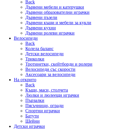
Back
Дървени мебели и катерушки
Дървени образователни играчки
Дървени пъзели
Дървени къщи и мебели за кукли
Дървени кухни
Дървени ролеви играчки
Велосипеди
Back
Колела баланс
Детски велосипеди
Триколки
Тротинетки, скейтборди и ролери
Велосипеди със скорости
Аксесоари за велосипеди
На открито
Back
Къщи, маси, столчета
Люлки и люлеещи играчки
Пързалки
Пясъчници, огради
Спортни играчки
Батути
Шейни
Детски играчки