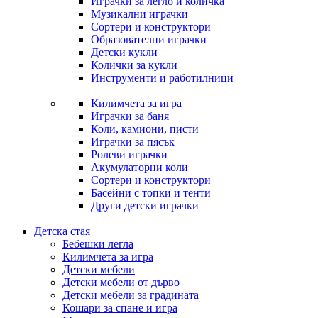
Играчки за легло и количка
Музикални играчки
Сортери и конструктори
Образователни играчки
Детски кукли
Колички за кукли
Инструменти и работилници
Килимчета за игра
Играчки за баня
Коли, камиони, писти
Играчки за пясък
Ролеви играчки
Акумулаторни коли
Сортери и конструктори
Басейни с топки и тенти
Други детски играчки
Детска стая
Бебешки легла
Килимчета за игра
Детски мебели
Детски мебели от дърво
Детски мебели за градината
Кошари за спане и игра