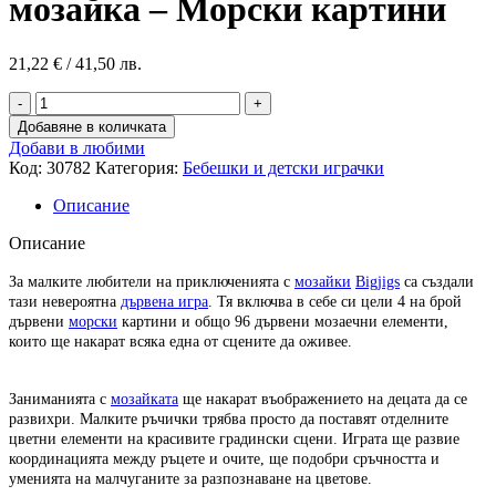
мозайка – Морски картини
21,22
€
/ 41,50 лв.
Добавяне в количката
Добави в любими
Код:
30782
Категория:
Бебешки и детски играчки
Описание
Описание
За малките любители на приключенията с
мозайки
Bigjigs
са създали
тази невероятна
дървена игра
. Тя включва в себе си цели 4 на брой
дървени
морски
картини и общо 96 дървени мозаечни елементи,
които ще накарат всяка една от сцените да оживее.
Заниманията с
мозайката
ще накарат въображението на децата да се
развихри. Малките ръчички трябва просто да поставят отделните
цветни елементи на красивите градински сцени. Играта ще развие
координацията между ръцете и очите, ще подобри сръчността и
уменията на малчуганите за разпознаване на цветове.