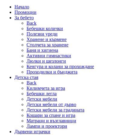
Начало
Промоции
За бебето
Back
Бебешки колички
Полезни уреди
Хранене и кърмене
Столчета за хранене
Баня и хигиена
Активни гимнастики
Люлки и шезлонги
Кенгура и колани за прохождане
Проходилки и бънджита
Детска стая
Back
Килимчета за игра
Бебешки легла
Детски мебели
Детски мебели от дърво
Детски мебели за градината
Кошари за спане и игра
Матраци и възглавници
Лампи и проектори
Дървени играчки