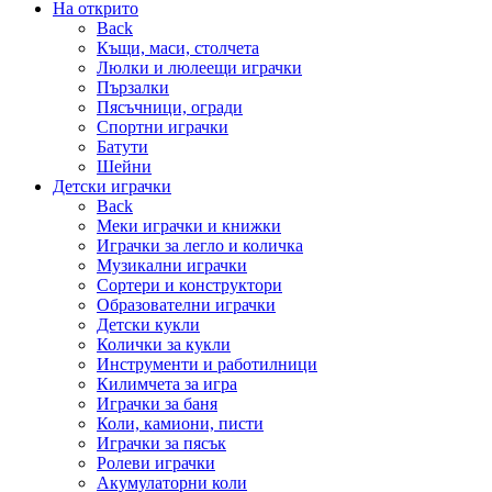
На открито
Back
Къщи, маси, столчета
Люлки и люлеещи играчки
Пързалки
Пясъчници, огради
Спортни играчки
Батути
Шейни
Детски играчки
Back
Меки играчки и книжки
Играчки за легло и количка
Музикални играчки
Сортери и конструктори
Образователни играчки
Детски кукли
Колички за кукли
Инструменти и работилници
Килимчета за игра
Играчки за баня
Коли, камиони, писти
Играчки за пясък
Ролеви играчки
Акумулаторни коли