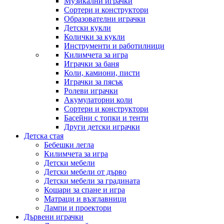
Музикални играчки
Сортери и конструктори
Образователни играчки
Детски кукли
Колички за кукли
Инструменти и работилници
Килимчета за игра
Играчки за баня
Коли, камиони, писти
Играчки за пясък
Ролеви играчки
Акумулаторни коли
Сортери и конструктори
Басейни с топки и тенти
Други детски играчки
Детска стая
Бебешки легла
Килимчета за игра
Детски мебели
Детски мебели от дърво
Детски мебели за градината
Кошари за спане и игра
Матраци и възглавници
Лампи и проектори
Дървени играчки