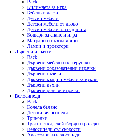
Back
Килимчета за игра
Бебешки легла
Детски мебели
Детски мебели от дърво
Детски мебели за градината
Кошари за спане и игра
Матраци и възглавници
Лампи и проектори
Дървени играчки
Back
Дървени мебели и катерушки
Дървени образователни играчки
Дървени пъзели
Дървени къщи и мебели за кукли
Дървени кухни
Дървени ролеви играчки
Велосипеди
Back
Колела баланс
Детски велосипеди
Триколки
Тротинетки, скейтборди и ролери
Велосипеди със скорости
Аксесоари за велосипеди