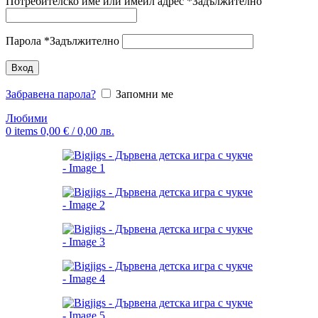
Потребителско име или имейл адрес
*
Задължително
Парола
*
Задължително
Вход
Забравена парола?
Запомни ме
Любими
0
items
0,00
€
/ 0,00 лв.