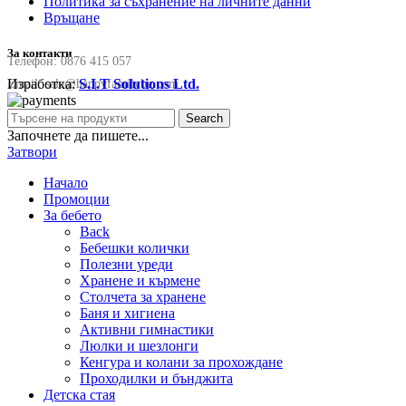
Политика за съхранение на личните данни
Връщане
За контакти
Телефон:
0876 415 057
Изработка:
S.I.T Solutions Ltd.
Email:
sale@happyfamilybg.com
Search
Започнете да пишете...
Затвори
Начало
Промоции
За бебето
Back
Бебешки колички
Полезни уреди
Хранене и кърмене
Столчета за хранене
Баня и хигиена
Активни гимнастики
Люлки и шезлонги
Кенгура и колани за прохождане
Проходилки и бънджита
Детска стая