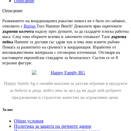
Описание
Описание
Развиването на координацията ръка/око никога не е било по-забавно,
отколкото с
Bigjigs
Toys Hammer Bench! Докоснете ярко оцветените
дървени колчета
надолу през дупките, за да създадете плоска работна
маса. След това обърнете всичко и започнете отначало! Тази
дървена
пейка
Hammer се доставя със здрав чук и има леко извити ръбове.
Помага за развитието на сръчност и координация. Изработен от
висококачествени материали с отговорни източници. Отговаря на
настоящите европейски стандарти за безопасност. Състои се от 8
игрални фигури.
Happy family bg е онлайн магазин за детски играчки и продукти
за бебета и деца, който има за цел да ви даде най-добрите
предложения и страхотно качество на атрактивни цени.
За нас
Общи условия
Политика за защита на личните данни