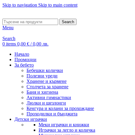
Skip to navigation
Skip to main content
ADD ANYTHING HERE OR JUST REMOVE IT…
Search
Menu
Search
0
items
0,00
€
/ 0,00 лв.
Начало
Промоции
За бебето
Бебешки колички
Полезни уреди
Хранене и кърмене
Столчета за хранене
Баня и хигиена
Активни гимнастики
Люлки и шезлонги
Кенгура и колани за прохождане
Проходилки и бънджита
Детски играчки
Меки играчки и книжки
Играчки за легло и количка