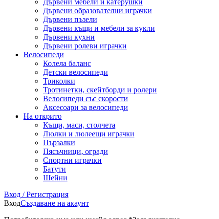
Дървени мебели и катерушки
Дървени образователни играчки
Дървени пъзели
Дървени къщи и мебели за кукли
Дървени кухни
Дървени ролеви играчки
Велосипеди
Колела баланс
Детски велосипеди
Триколки
Тротинетки, скейтборди и ролери
Велосипеди със скорости
Аксесоари за велосипеди
На открито
Къщи, маси, столчета
Люлки и люлеещи играчки
Пързалки
Пясъчници, огради
Спортни играчки
Батути
Шейни
Вход / Регистрация
Вход
Създаване на акаунт