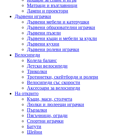
Матраци и възглавници
Лампи и проектори
Дървени играчки
Дървени мебели и катерушки
Дървени образователни играчки
Дървени пъзели
Дървени къщи и мебели за кукли
Дървени кухни
Дървени ролеви играчки
Велосипеди
Колела баланс
Детски велосипеди
Триколки
Тротинетки, скейтборди и ролери
Велосипеди със скорости
Аксесоари за велосипеди
На открито
Къщи, маси, столчета
Люлки и люлеещи играчки
Пързалки
Пясъчници, огради
Спортни играчки
Батути
Шейни