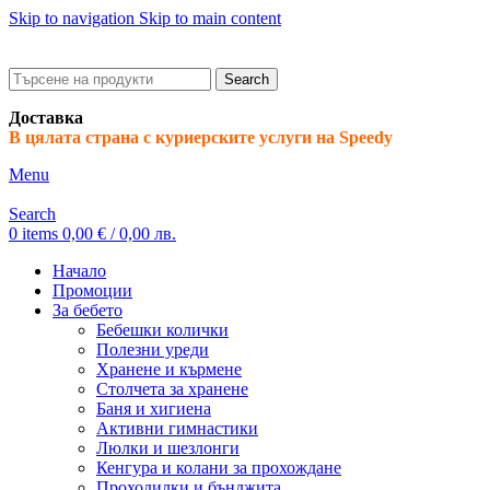
Skip to navigation
Skip to main content
ADD ANYTHING HERE OR JUST REMOVE IT…
Search
Доставка
В цялата страна с куриерските услуги на Speedy
Menu
Search
0
items
0,00
€
/ 0,00 лв.
Начало
Промоции
За бебето
Бебешки колички
Полезни уреди
Хранене и кърмене
Столчета за хранене
Баня и хигиена
Активни гимнастики
Люлки и шезлонги
Кенгура и колани за прохождане
Проходилки и бънджита