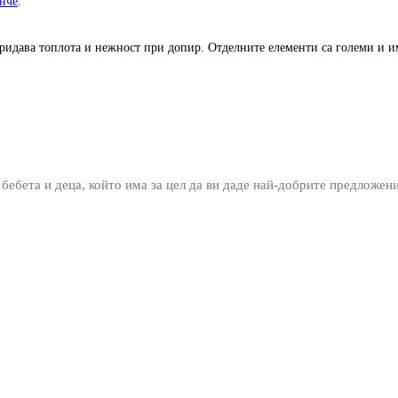
нче
.
 придава топлота и нежност при допир. Отделните елементи са големи и 
 бебета и деца, който има за цел да ви даде най-добрите предложен