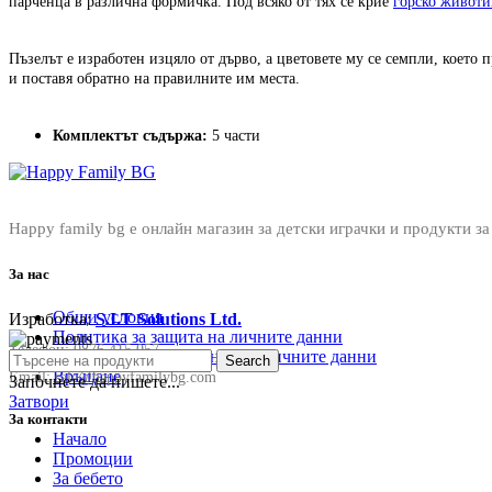
парченца в различна формичка. Под всяко от тях се крие
горско животи
Пъзелът е изработен изцяло от дърво, а цветовете му се семпли, което
и поставя обратно на правилните им места.
Комплектът съдържа:
5 части
Happy family bg е онлайн магазин за детски играчки и продукти за
За нас
Общи условия
Изработка:
S.I.T Solutions Ltd.
Политика за защита на личните данни
Телефон:
0876 415 057
Политика за съхранение на личните данни
Search
Връщане
Email:
sale@happyfamilybg.com
Започнете да пишете...
Затвори
За контакти
Начало
Промоции
За бебето