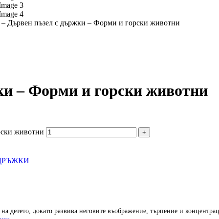
s – Дървен пъзел с държки – Форми и горски животни
жки – Форми и горски животни
орски животни
ДРЪЖКИ
а детето, докато развива неговите въображение, търпение и концентрац