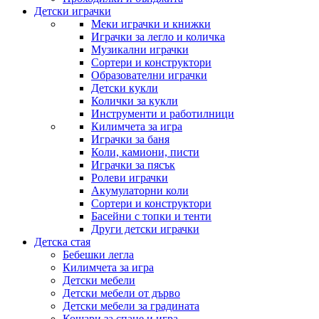
Детски играчки
Меки играчки и книжки
Играчки за легло и количка
Музикални играчки
Сортери и конструктори
Образователни играчки
Детски кукли
Колички за кукли
Инструменти и работилници
Килимчета за игра
Играчки за баня
Коли, камиони, писти
Играчки за пясък
Ролеви играчки
Акумулаторни коли
Сортери и конструктори
Басейни с топки и тенти
Други детски играчки
Детска стая
Бебешки легла
Килимчета за игра
Детски мебели
Детски мебели от дърво
Детски мебели за градината
Кошари за спане и игра