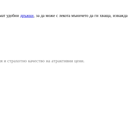
имат удобни
дръжки
, за да може с лекота мъничето да ги хваща, изважда
ия и страхотно качество на атрактивни цени.