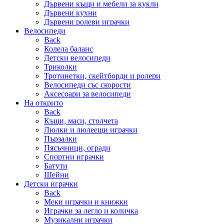
Дървени къщи и мебели за кукли
Дървени кухни
Дървени ролеви играчки
Велосипеди
Back
Колела баланс
Детски велосипеди
Триколки
Тротинетки, скейтборди и ролери
Велосипеди със скорости
Аксесоари за велосипеди
На открито
Back
Къщи, маси, столчета
Люлки и люлеещи играчки
Пързалки
Пясъчници, огради
Спортни играчки
Батути
Шейни
Детски играчки
Back
Меки играчки и книжки
Играчки за легло и количка
Музикални играчки