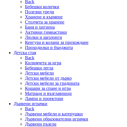
Back
Бебешки колички
Полезни уреди
Хранене и кърмене
Столчета за хранене
Баня и хигиена
Активни гимнастики
Люлки и шезлонги
Кенгура и колани за прохождане
Проходилки и бънджита
Детска стая
Back
Килимчета за игра
Бебешки легла
Детски мебели
Детски мебели от дърво
Детски мебели за градината
Кошари за спане и игра
Матраци и възглавници
Лампи и проектори
Дървени играчки
Back
Дървени мебели и катерушки
Дървени образователни играчки
Дървени пъзели