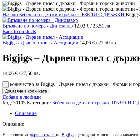
Начало
Бебешки и детски играчки
ПЪЗЕЛИ С ДРЪЖКИ
Bigjig
Връзване по номера - Динозавър
12,02
€
/ 23,51 лв.
Back to products
Bigjigs - Дървен пъзел - Асоциации
14,06
€
/ 27,50 лв.
Bigjigs – Дървен пъзел с дър
14,06
€
/ 27,50 лв.
количество за Bigjigs - Дървен пъзел с държки - Форми и г
Добавяне в количката
Добави в любими
Код:
30105
Категории:
Бебешки и детски играчки
,
ПЪЗЕЛИ С 
Описание
Описание
Невероятният
дървен пъзел
на
Bigjigs
ще подари много весели моменти н