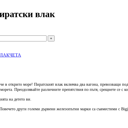
Пиратски влак
ВЛАКЧЕТА
че в открито море! Пиратският влак включва два вагона, превозващи по
 морета. Преодолявайте различните препятствия по пътя, срещнете се с 
ията на детето ви.
Повечето други големи дървени железопътни марки са съвместими с Bigji