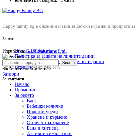
Комплектът съдържа:
42 части
Happy family bg е онлайн магазин за детски играчки и продукти за
За нас
Общи условия
Изработка:
S.I.T Solutions Ltd.
Политика за защита на личните данни
Телефон:
0876 415 057
Политика за съхранение на личните данни
Search
Връщане
Email:
sale@happyfamilybg.com
Започнете да пишете...
Затвори
За контакти
Начало
Промоции
За бебето
Back
Бебешки колички
Полезни уреди
Хранене и кърмене
Столчета за хранене
Баня и хигиена
Активни гимнастики