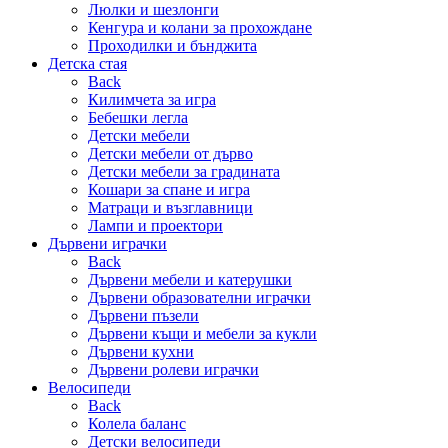
Люлки и шезлонги
Кенгура и колани за прохождане
Проходилки и бънджита
Детска стая
Back
Килимчета за игра
Бебешки легла
Детски мебели
Детски мебели от дърво
Детски мебели за градината
Кошари за спане и игра
Матраци и възглавници
Лампи и проектори
Дървени играчки
Back
Дървени мебели и катерушки
Дървени образователни играчки
Дървени пъзели
Дървени къщи и мебели за кукли
Дървени кухни
Дървени ролеви играчки
Велосипеди
Back
Колела баланс
Детски велосипеди