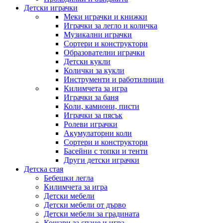
Детски играчки
Меки играчки и книжки
Играчки за легло и количка
Музикални играчки
Сортери и конструктори
Образователни играчки
Детски кукли
Колички за кукли
Инструменти и работилници
Килимчета за игра
Играчки за баня
Коли, камиони, писти
Играчки за пясък
Ролеви играчки
Акумулаторни коли
Сортери и конструктори
Басейни с топки и тенти
Други детски играчки
Детска стая
Бебешки легла
Килимчета за игра
Детски мебели
Детски мебели от дърво
Детски мебели за градината
Кошари за спане и игра