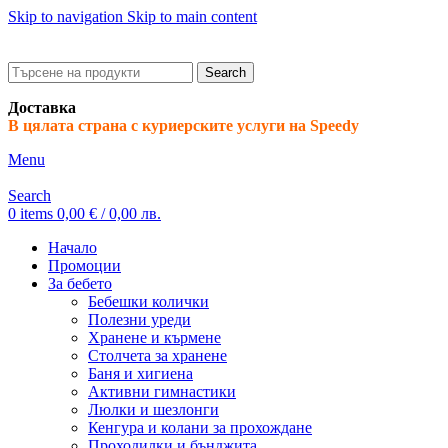
Skip to navigation
Skip to main content
ADD ANYTHING HERE OR JUST REMOVE IT…
Search
Доставка
В цялата страна с куриерските услуги на Speedy
Menu
Search
0
items
0,00
€
/ 0,00 лв.
Начало
Промоции
За бебето
Бебешки колички
Полезни уреди
Хранене и кърмене
Столчета за хранене
Баня и хигиена
Активни гимнастики
Люлки и шезлонги
Кенгура и колани за прохождане
Проходилки и бънджита