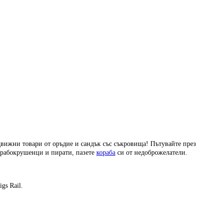
движни товари от оръдие и сандък със съкровища! Пътувайте през
корабокрушенци и пирати, пазете
кораба
си от недоброжелатели.
gs Rail.