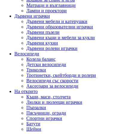
Матраци и възглавници
Лампи и проектори
Дървени играчки
Дървени мебели и катерушки
Дървени образователни играчки
Дървени пъзели
Дървени къщи и мебели за кукли
Дървени кухни
Дървени ролеви играчки
Велосипеди
Колела баланс
Детски велосипеди
Триколки
Тротинетки, скейтборди и ролери
Велосипеди със скорости
Аксесоари за велосипеди
На открито
Къщи, маси, столчета
Люлки и люлеещи играчки
Пързалки
Пясъчници, огради
Спортни играчки
Батути
Шейни