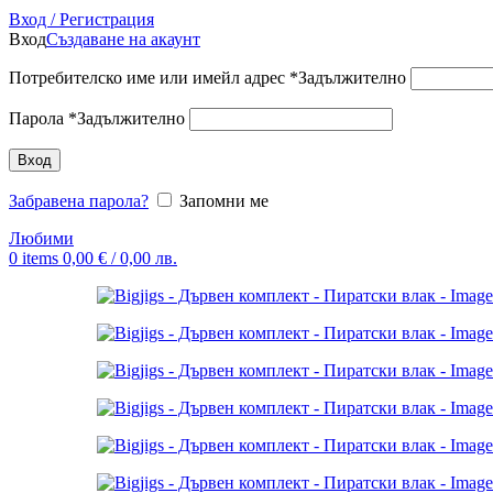
Вход / Регистрация
Вход
Създаване на акаунт
Потребителско име или имейл адрес
*
Задължително
Парола
*
Задължително
Вход
Забравена парола?
Запомни ме
Любими
0
items
0,00
€
/ 0,00 лв.