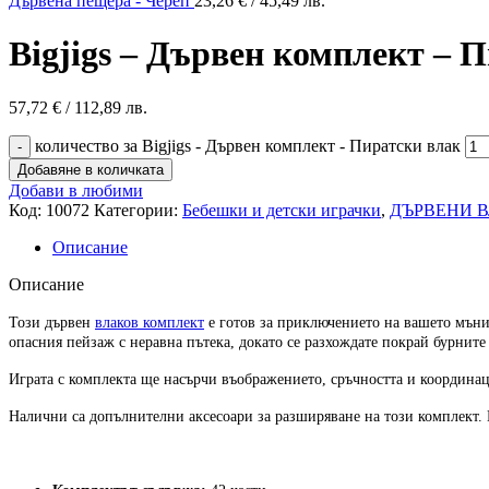
Дървена пещера - Череп
23,26
€
/ 45,49 лв.
Bigjigs – Дървен комплект – 
57,72
€
/ 112,89 лв.
количество за Bigjigs - Дървен комплект - Пиратски влак
Добавяне в количката
Добави в любими
Код:
10072
Категории:
Бебешки и детски играчки
,
ДЪРВЕНИ 
Описание
Описание
Този дървен
влаков комплект
е готов за приключението на вашето мъни
опасния пейзаж с неравна пътека, докато се разхождате покрай бурните
Играта с комплекта ще насърчи въображението, сръчността и координац
Налични са допълнителни аксесоари за разширяване на този комплект. 