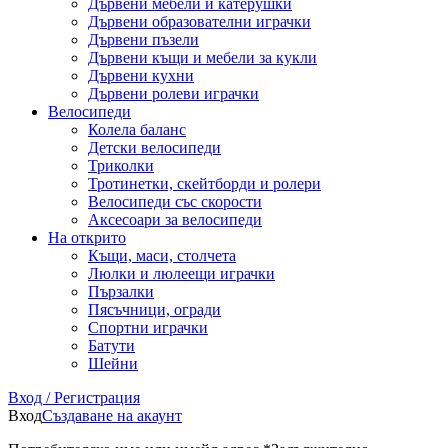
Дървени мебели и катерушки
Дървени образователни играчки
Дървени пъзели
Дървени къщи и мебели за кукли
Дървени кухни
Дървени ролеви играчки
Велосипеди
Колела баланс
Детски велосипеди
Триколки
Тротинетки, скейтборди и ролери
Велосипеди със скорости
Аксесоари за велосипеди
На открито
Къщи, маси, столчета
Люлки и люлеещи играчки
Пързалки
Пясъчници, огради
Спортни играчки
Батути
Шейни
Вход / Регистрация
Вход
Създаване на акаунт