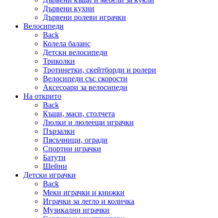
Дървени кухни
Дървени ролеви играчки
Велосипеди
Back
Колела баланс
Детски велосипеди
Триколки
Тротинетки, скейтборди и ролери
Велосипеди със скорости
Аксесоари за велосипеди
На открито
Back
Къщи, маси, столчета
Люлки и люлеещи играчки
Пързалки
Пясъчници, огради
Спортни играчки
Батути
Шейни
Детски играчки
Back
Меки играчки и книжки
Играчки за легло и количка
Музикални играчки