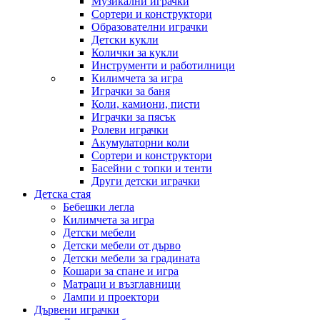
Музикални играчки
Сортери и конструктори
Образователни играчки
Детски кукли
Колички за кукли
Инструменти и работилници
Килимчета за игра
Играчки за баня
Коли, камиони, писти
Играчки за пясък
Ролеви играчки
Акумулаторни коли
Сортери и конструктори
Басейни с топки и тенти
Други детски играчки
Детска стая
Бебешки легла
Килимчета за игра
Детски мебели
Детски мебели от дърво
Детски мебели за градината
Кошари за спане и игра
Матраци и възглавници
Лампи и проектори
Дървени играчки