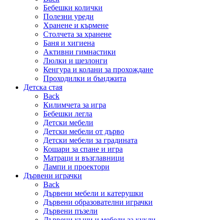
Бебешки колички
Полезни уреди
Хранене и кърмене
Столчета за хранене
Баня и хигиена
Активни гимнастики
Люлки и шезлонги
Кенгура и колани за прохождане
Проходилки и бънджита
Детска стая
Back
Килимчета за игра
Бебешки легла
Детски мебели
Детски мебели от дърво
Детски мебели за градината
Кошари за спане и игра
Матраци и възглавници
Лампи и проектори
Дървени играчки
Back
Дървени мебели и катерушки
Дървени образователни играчки
Дървени пъзели
Дървени къщи и мебели за кукли