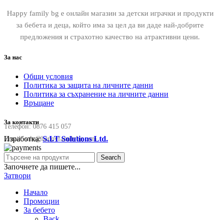
Happy family bg е онлайн магазин за детски играчки и продукти
за бебета и деца, който има за цел да ви даде най-добрите
предложения и страхотно качество на атрактивни цени.
За нас
Общи условия
Политика за защита на личните данни
Политика за съхранение на личните данни
Връщане
За контакти
Телефон:
0876 415 057
Изработка:
S.I.T Solutions Ltd.
Email:
sale@happyfamilybg.com
Search
Започнете да пишете...
Затвори
Начало
Промоции
За бебето
Back