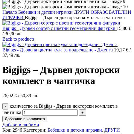
Начало
Бебешки и детски играчки
ДРУГИ ОБРАЗОВАТЕЛНИ
ИГРАЧКИ
Bigjigs – Дървен докторски комплект в чантичка
Bigjigs - Дървен сортер с цветни геометрични фигурки
15,80
€
/ 30,90 лв.
Back to products
Bigjigs - Дървена цветна кула за подреждане - Дженга
19,17
€
/
37,49 лв.
Bigjigs – Дървен докторски
комплект в чантичка
26,02
€
/ 50,89 лв.
количество за Bigjigs - Дървен докторски комплект в
чантичка
Добавяне в количката
Добави в любими
Код:
2946
Категории:
Бебешки и детски играчки
,
ДРУГИ