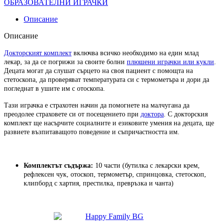
ОБРАЗОВАТЕЛНИ ИГРАЧКИ
Описание
Описание
Докторският комплект
включва всичко необходимо на един млад
лекар, за да се погрижи за своите болни
плюшени играчки или кукли
.
Децата могат да слушат сърцето на своя пациент с помощта на
стетоскопа, да проверяват температурата си с термометъра и дори да
погледнат в ушите им с отоскопа.
Тази играчка е страхотен начин да помогнете на малчугана да
преодолее страховете си от посещението при
доктора
. С докторския
комплект ще насърчите социалните и езиковите умения на децата, ще
развиете възпитаващото поведение и съпричастността им.
Комплектът съдържа:
10 части (бутилка с лекарски крем,
рефлексен чук, отоскоп, термометър, спринцовка, стетоскоп,
клипборд с хартия, престилка, превръзка и чанта)