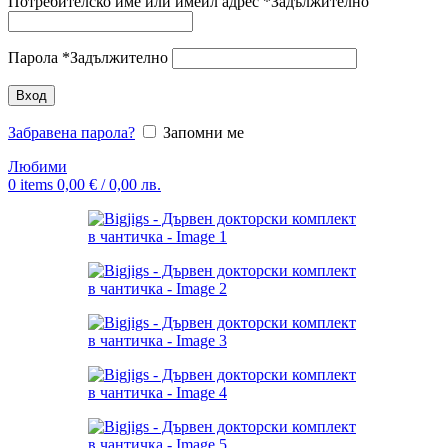
Потребителско име или имейл адрес
*
Задължително
Парола
*
Задължително
Вход
Забравена парола?
Запомни ме
Любими
0
items
0,00
€
/ 0,00 лв.