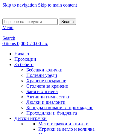
Skip to navigation
Skip to main content
ADD ANYTHING HERE OR JUST REMOVE IT…
Search
Menu
Search
0
items
0,00
€
/ 0,00 лв.
Начало
Промоции
За бебето
Бебешки колички
Полезни уреди
Хранене и кърмене
Столчета за хранене
Баня и хигиена
Активни гимнастики
Люлки и шезлонги
Кенгура и колани за прохождане
Проходилки и бънджита
Детски играчки
Меки играчки и книжки
Играчки за легло и количка