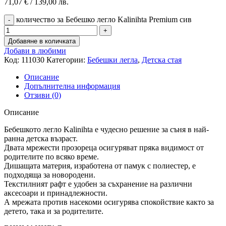
71,07
€
/ 139,00 лв.
количество за Бебешко легло Kalinihta Premium сив
Добавяне в количката
Добави в любими
Код:
111030
Категории:
Бебешки легла
,
Детска стая
Описание
Допълнителна информация
Отзиви (0)
Описание
Бебешкото легло Kalinihta е чудесно решение за съня в най-
ранна детска възраст.
Двата мрежести прозореца осигуряват пряка видимост от
родителите по всяко време.
Дишащата материя, изработена от памук с полиестер, е
подходяща за новородени.
Текстилният рафт е удобен за съхранение на различни
аксесоари и принадлежности.
А мрежата против насекоми осигурява спокойствие както за
детето, така и за родителите.