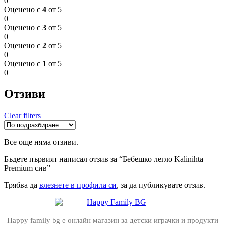
0
Оценено с
4
от 5
0
Оценено с
3
от 5
0
Оценено с
2
от 5
0
Оценено с
1
от 5
0
Отзиви
Clear filters
Все още няма отзиви.
Бъдете първият написал отзив за “Бебешко легло Kalinihta
Premium сив”
Трябва да
влезнете в профила си
, за да публикувате отзив.
Happy family bg е онлайн магазин за детски играчки и продукти