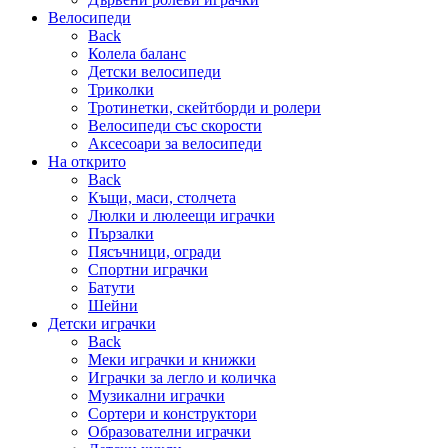
Велосипеди
Back
Колела баланс
Детски велосипеди
Триколки
Тротинетки, скейтборди и ролери
Велосипеди със скорости
Аксесоари за велосипеди
На открито
Back
Къщи, маси, столчета
Люлки и люлеещи играчки
Пързалки
Пясъчници, огради
Спортни играчки
Батути
Шейни
Детски играчки
Back
Меки играчки и книжки
Играчки за легло и количка
Музикални играчки
Сортери и конструктори
Образователни играчки