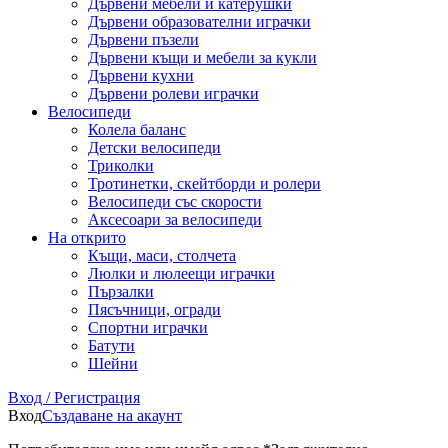
Дървени мебели и катерушки
Дървени образователни играчки
Дървени пъзели
Дървени къщи и мебели за кукли
Дървени кухни
Дървени ролеви играчки
Велосипеди
Колела баланс
Детски велосипеди
Триколки
Тротинетки, скейтборди и ролери
Велосипеди със скорости
Аксесоари за велосипеди
На открито
Къщи, маси, столчета
Люлки и люлеещи играчки
Пързалки
Пясъчници, огради
Спортни играчки
Батути
Шейни
Вход / Регистрация
Вход
Създаване на акаунт