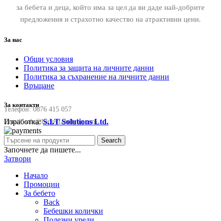
за бебета и деца, който има за цел да ви даде най-добрите
предложения и страхотно качество на атрактивни цени.
За нас
Общи условия
Политика за защита на личните данни
Политика за съхранение на личните данни
Връщане
За контакти
Телефон:
0876 415 057
Изработка:
S.I.T Solutions Ltd.
Email:
sale@happyfamilybg.com
Search
Започнете да пишете...
Затвори
Начало
Промоции
За бебето
Back
Бебешки колички
Полезни уреди