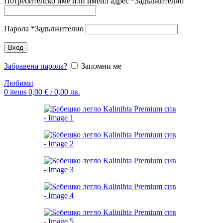
Потребителско име или имейл адрес
*
Задължително
Парола
*
Задължително
Вход
Забравена парола?
Запомни ме
Любими
0
items
0,00
€
/ 0,00 лв.