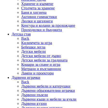
Хранене и кърмене
Столчета за хранене
Баня и хигиена
Активни гимнастики
Люлки и шезлонги
Кенгура и колани за прохождане
Проходилки и бънджита
Детска стая
Back
Килимчета за игра
Бебешки легла
Детски мебели
Детски мебели от дърво
Детски мебели за градината
Кошари за спане и игра
Матраци и възглавници
Лампи и проектори
Дървени играчки
Back
Дървени мебели и катерушки
Дървени образователни играчки
Дървени пъзели
Дървени къщи и мебели за кукли
Дървени кухни
Дървени ролеви играчки