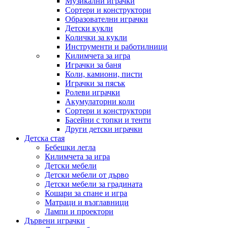
Музикални играчки
Сортери и конструктори
Образователни играчки
Детски кукли
Колички за кукли
Инструменти и работилници
Килимчета за игра
Играчки за баня
Коли, камиони, писти
Играчки за пясък
Ролеви играчки
Акумулаторни коли
Сортери и конструктори
Басейни с топки и тенти
Други детски играчки
Детска стая
Бебешки легла
Килимчета за игра
Детски мебели
Детски мебели от дърво
Детски мебели за градината
Кошари за спане и игра
Матраци и възглавници
Лампи и проектори
Дървени играчки