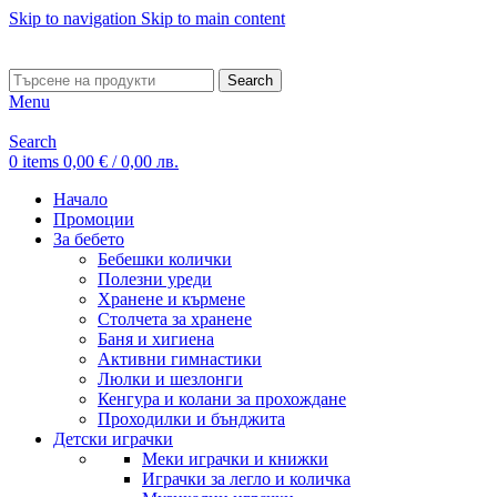
Skip to navigation
Skip to main content
ADD ANYTHING HERE OR JUST REMOVE IT…
Search
Menu
Search
0
items
0,00
€
/ 0,00 лв.
Начало
Промоции
За бебето
Бебешки колички
Полезни уреди
Хранене и кърмене
Столчета за хранене
Баня и хигиена
Активни гимнастики
Люлки и шезлонги
Кенгура и колани за прохождане
Проходилки и бънджита
Детски играчки
Меки играчки и книжки
Играчки за легло и количка