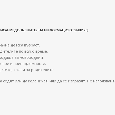
ПИСАНИЕ
ДОПЪЛНИТЕЛНА ИНФОРМАЦИЯ
ОТЗИВИ (0)
ранна детска възраст.
дителите по всяко време.
дходяща за новородени.
соари и принадлежности.
етето, така и за родителите.
седят или да коленичат, или да се изправят. Не използвайт