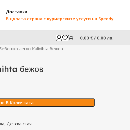
Доставка
В цялата страна с куриерските услуги на Speedy
0,00
€
/ 0,00 лв.
Бебешко легло Kalinihta бежов
nihta бежов
не В Количката
ла
,
Детска стая