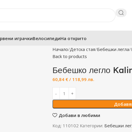
рвени играчки
Велосипеди
На открито
Начало
Детска стая
Бебешки легла
Back to products
Бебешко легло Kali
60,84
€
/ 118,99 лв.
Добавя
Добави в любими
Код:
110102
Категории:
Бебешки лег