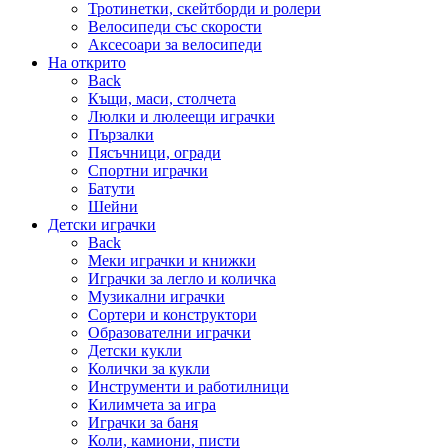
Тротинетки, скейтборди и ролери
Велосипеди със скорости
Аксесоари за велосипеди
На открито
Back
Къщи, маси, столчета
Люлки и люлеещи играчки
Пързалки
Пясъчници, огради
Спортни играчки
Батути
Шейни
Детски играчки
Back
Меки играчки и книжки
Играчки за легло и количка
Музикални играчки
Сортери и конструктори
Образователни играчки
Детски кукли
Колички за кукли
Инструменти и работилници
Килимчета за игра
Играчки за баня
Коли, камиони, писти