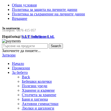
Общи условия
Политика за защита на личните данни
Политика за съхранение на личните данни
Връщане
За контакти
Телефон:
0876 415 057
Изработка:
S.I.T Solutions Ltd.
Email:
sale@happyfamilybg.com
Search
Започнете да пишете...
Затвори
Начало
Промоции
За бебето
Back
Бебешки колички
Полезни уреди
Хранене и кърмене
Столчета за хранене
Баня и хигиена
Активни гимнастики
Люлки и шезлонги