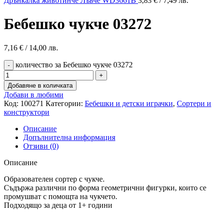
Дрънкалка животинче Лъвче WD3661B
3,83
€
/ 7,49 лв.
Бебешко чукче 03272
7,16
€
/ 14,00 лв.
количество за Бебешко чукче 03272
Добавяне в количката
Добави в любими
Код:
100271
Категории:
Бебешки и детски играчки
,
Сортери и
конструктори
Описание
Допълнителна информация
Отзиви (0)
Описание
Образователен сортер с чукче.
Съдържа различни по форма геометрични фигурки, които се
промушват с помощта на чукчето.
Подходящо за деца от 1+ години