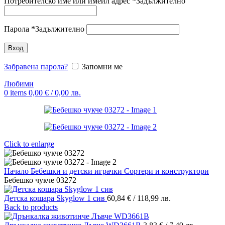
Потребителско име или имейл адрес
*
Задължително
Парола
*
Задължително
Вход
Забравена парола?
Запомни ме
Любими
0
items
0,00
€
/ 0,00 лв.
Click to enlarge
Начало
Бебешки и детски играчки
Сортери и конструктори
Бебешко чукче 03272
Детска кошара Skyglow 1 сив
60,84
€
/ 118,99 лв.
Back to products