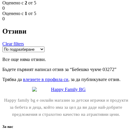
Оценено с
2
от 5
0
Оценено с
1
от 5
0
Отзиви
Clear filters
Все още няма отзиви.
Бъдете първият написал отзив за “Бебешко чукче 03272”
Трябва да
влезнете в профила си
, за да публикувате отзив.
Happy family bg е онлайн магазин за детски играчки и продукти
за бебета и деца, който има за цел да ви даде най-добрите
предложения и страхотно качество на атрактивни цени.
За нас