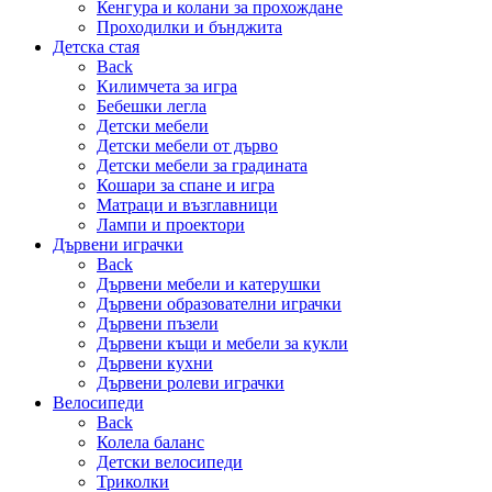
Кенгура и колани за прохождане
Проходилки и бънджита
Детска стая
Back
Килимчета за игра
Бебешки легла
Детски мебели
Детски мебели от дърво
Детски мебели за градината
Кошари за спане и игра
Матраци и възглавници
Лампи и проектори
Дървени играчки
Back
Дървени мебели и катерушки
Дървени образователни играчки
Дървени пъзели
Дървени къщи и мебели за кукли
Дървени кухни
Дървени ролеви играчки
Велосипеди
Back
Колела баланс
Детски велосипеди
Триколки