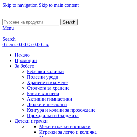
Skip to navigation
Skip to main content
ADD ANYTHING HERE OR JUST REMOVE IT…
Search
Menu
Search
0
items
0,00
€
/ 0,00 лв.
Начало
Промоции
За бебето
Бебешки колички
Полезни уреди
Хранене и кърмене
Столчета за хранене
Баня и хигиена
Активни гимнастики
Люлки и шезлонги
Кенгура и колани за прохождане
Проходилки и бънджита
Детски играчки
Меки играчки и книжки
Играчки за легло и количка