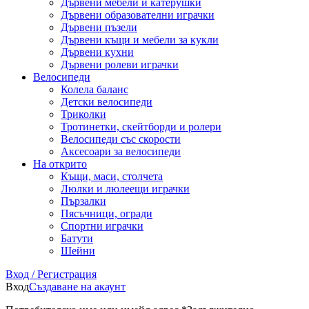
Дървени мебели и катерушки
Дървени образователни играчки
Дървени пъзели
Дървени къщи и мебели за кукли
Дървени кухни
Дървени ролеви играчки
Велосипеди
Колела баланс
Детски велосипеди
Триколки
Тротинетки, скейтборди и ролери
Велосипеди със скорости
Аксесоари за велосипеди
На открито
Къщи, маси, столчета
Люлки и люлеещи играчки
Пързалки
Пясъчници, огради
Спортни играчки
Батути
Шейни
Вход / Регистрация
Вход
Създаване на акаунт