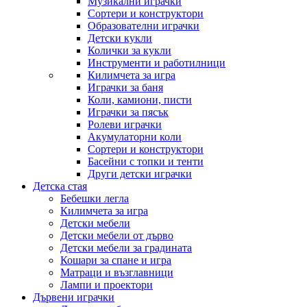
Музикални играчки
Сортери и конструктори
Образователни играчки
Детски кукли
Колички за кукли
Инструменти и работилници
Килимчета за игра
Играчки за баня
Коли, камиони, писти
Играчки за пясък
Ролеви играчки
Акумулаторни коли
Сортери и конструктори
Басейни с топки и тенти
Други детски играчки
Детска стая
Бебешки легла
Килимчета за игра
Детски мебели
Детски мебели от дърво
Детски мебели за градината
Кошари за спане и игра
Матраци и възглавници
Лампи и проектори
Дървени играчки