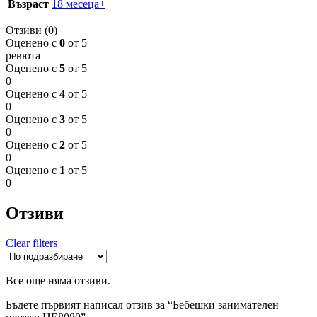
Възраст
18 месеца+
Отзиви (0)
Оценено с
0
от 5
ревюта
Оценено с
5
от 5
0
Оценено с
4
от 5
0
Оценено с
3
от 5
0
Оценено с
2
от 5
0
Оценено с
1
от 5
0
Отзиви
Clear filters
Все още няма отзиви.
Бъдете първият написал отзив за “Бебешки занимателен