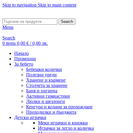
Skip to navigation
Skip to main content
ADD ANYTHING HERE OR JUST REMOVE IT…
Search
Menu
Search
0
items
0,00
€
/ 0,00 лв.
Начало
Промоции
За бебето
Бебешки колички
Полезни уреди
Хранене и кърмене
Столчета за хранене
Баня и хигиена
Активни гимнастики
Люлки и шезлонги
Кенгура и колани за прохождане
Проходилки и бънджита
Детски играчки
Меки играчки и книжки
Играчки за легло и количка