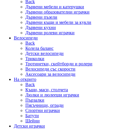
Back
Дървени мебели и катерушки
Дървени образователни играчки
Дървени пъзели
Дървени къщи и мебели за кукли
Дървени кухни
Дървени ролеви играчки
Велосипеди
Back
Колела баланс
Детски велосипеди
Триколки
Тротинетки, скейтборди и ролери
Велосипеди със скорости
Аксесоари за велосипеди
На открито
Back
Къщи, маси, столчета
Люлки и люлеещи играчки
Пързалки
Пясъчници, огради
Спортни играчки
Батути
Шейни
Детски играчки