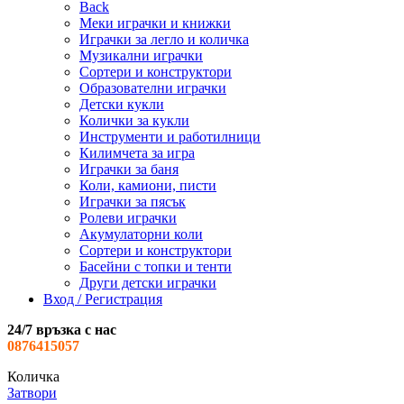
Back
Меки играчки и книжки
Играчки за легло и количка
Музикални играчки
Сортери и конструктори
Образователни играчки
Детски кукли
Колички за кукли
Инструменти и работилници
Килимчета за игра
Играчки за баня
Коли, камиони, писти
Играчки за пясък
Ролеви играчки
Акумулаторни коли
Сортери и конструктори
Басейни с топки и тенти
Други детски играчки
Вход / Регистрация
24/7 връзка с нас
0876415057
Количка
Затвори