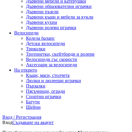
Дървени мебели и катерушки
Дървени образователни играчки
Дървени пъзели
Дървени къщи и мебели за кукли
Дървени кухни
Дървени ролеви играчки
Велосипеди
Колела баланс
Детски велосипеди
Триколки
Тротинетки, скейтборди и ролери
Велосипеди със скорости
Аксесоари за велосипеди
На открито
Къщи, маси, столчета
Люлки и люлеещи играчки
Пързалки
Пясъчници, огради
Спортни играчки
Батути
Шейни
Вход / Регистрация
Вход
Създаване на акаунт