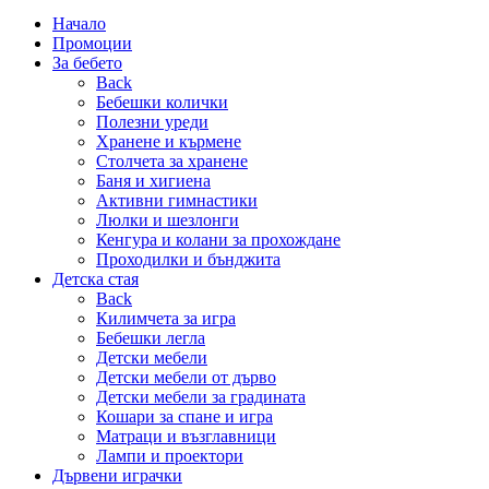
Начало
Промоции
За бебето
Back
Бебешки колички
Полезни уреди
Хранене и кърмене
Столчета за хранене
Баня и хигиена
Активни гимнастики
Люлки и шезлонги
Кенгура и колани за прохождане
Проходилки и бънджита
Детска стая
Back
Килимчета за игра
Бебешки легла
Детски мебели
Детски мебели от дърво
Детски мебели за градината
Кошари за спане и игра
Матраци и възглавници
Лампи и проектори
Дървени играчки