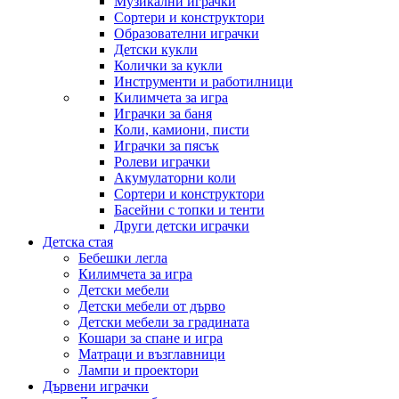
Музикални играчки
Сортери и конструктори
Образователни играчки
Детски кукли
Колички за кукли
Инструменти и работилници
Килимчета за игра
Играчки за баня
Коли, камиони, писти
Играчки за пясък
Ролеви играчки
Акумулаторни коли
Сортери и конструктори
Басейни с топки и тенти
Други детски играчки
Детска стая
Бебешки легла
Килимчета за игра
Детски мебели
Детски мебели от дърво
Детски мебели за градината
Кошари за спане и игра
Матраци и възглавници
Лампи и проектори
Дървени играчки