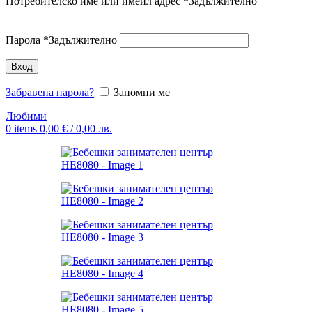
Потребителско име или имейл адрес
*
Задължително
Парола
*
Задължително
Вход
Забравена парола?
Запомни ме
Любими
0
items
0,00
€
/ 0,00 лв.