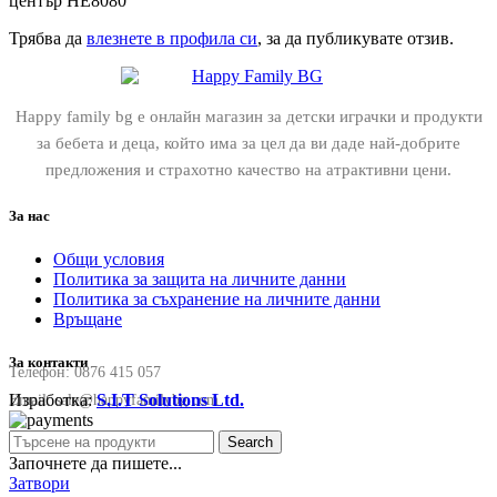
център HE8080”
Трябва да
влезнете в профила си
, за да публикувате отзив.
Happy family bg е онлайн магазин за детски играчки и продукти
за бебета и деца, който има за цел да ви даде най-добрите
предложения и страхотно качество на атрактивни цени.
За нас
Общи условия
Политика за защита на личните данни
Политика за съхранение на личните данни
Връщане
За контакти
Телефон:
0876 415 057
Изработка:
S.I.T Solutions Ltd.
Email:
sale@happyfamilybg.com
Search
Започнете да пишете...
Затвори