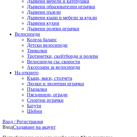
Дървени мебели и катерушки
Дървени образователни играчки
Дървени пъзели
Дървени къщи и мебели за кукли
Дървени кухни
Дървени ролеви играчки
Велосипеди
Колела баланс
Детски велосипеди
Триколки
Тротинетки, скейтборди и ролери
Велосипеди със скорости
Аксесоари за велосипеди
На открито
Къщи, маси, столчета
Люлки и люлеещи играчки
Пързалки
Пясъчници, огради
Спортни играчки
Батути
Шейни
Вход / Регистрация
Вход
Създаване на акаунт