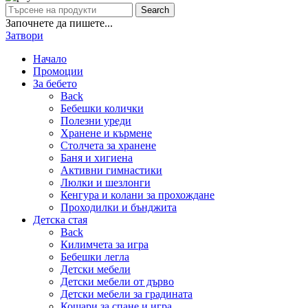
Search
Започнете да пишете...
Затвори
Начало
Промоции
За бебето
Back
Бебешки колички
Полезни уреди
Хранене и кърмене
Столчета за хранене
Баня и хигиена
Активни гимнастики
Люлки и шезлонги
Кенгура и колани за прохождане
Проходилки и бънджита
Детска стая
Back
Килимчета за игра
Бебешки легла
Детски мебели
Детски мебели от дърво
Детски мебели за градината
Кошари за спане и игра