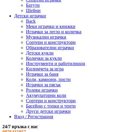
Батути
Шейни
Детски играчки
Back
Меки играчки и книжки
Играчки за легло и количка
Музикални играчки
Сортери и конструктори
Образователни играчки
Детски кукли
Колички за кукли
Инструменти и работилници
Килимчета за игра
Играчки за баня
Коли, камиони, писти
Играчки за пясък
Ролеви играчки
Акумулаторни коли
Сортери и конструктори
Басейни с топки и тенти
Други детски играчки
Вход / Регистрация
24/7 връзка с нас
0876415057