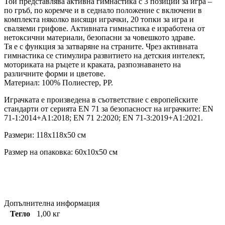
Той представлявa активна гимнастика с 3 позиции за игра –
по гръб, по коремче и в седнало положение с включени в
комплекта няколко висящи играчки, 20 топки за игра и
сваляеми грифове. Активната гимнастика е изработена от
нетоксични материали, безопасни за човешкото здраве.
Тя е с функция за затваряне на страните. Чрез активната
гимнастика се стимулира развитието на детския интелект,
моториката на ръцете и краката, разпознаването на
различните форми и цветове.
Материал: 100% Полиестер, PP.
Играчката е произведена в съответствие с европейските
стандарти от серията EN 71 за безопасност на играчките: ЕN
71-1:2014+A1:2018; EN 71 2:2020; EN 71-3:2019+A1:2021.
Размери: 118x118x50 см
Размер на опаковка: 60x10x50 см
Допълнителна информация
Тегло
1,00 кг