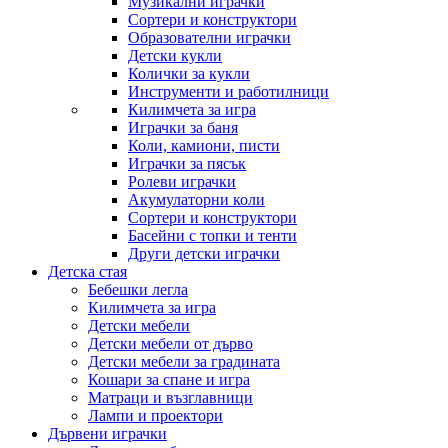
Музикални играчки
Сортери и конструктори
Образователни играчки
Детски кукли
Колички за кукли
Инструменти и работилници
Килимчета за игра
Играчки за баня
Коли, камиони, писти
Играчки за пясък
Ролеви играчки
Акумулаторни коли
Сортери и конструктори
Басейни с топки и тенти
Други детски играчки
Детска стая
Бебешки легла
Килимчета за игра
Детски мебели
Детски мебели от дърво
Детски мебели за градината
Кошари за спане и игра
Матраци и възглавници
Лампи и проектори
Дървени играчки