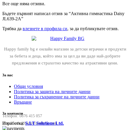
Все още няма отзиви.
Бъдете първият написал отзив за “Активна гимнастика Daisy
JL639-2A”
Трябва да
влезнете в профила си
, за да публикувате отзив.
Happy family bg е онлайн магазин за детски играчки и продукти
за бебета и деца, който има за цел да ви даде най-добрите
предложения и страхотно качество на атрактивни цени.
За нас
Общи условия
Политика за защита на личните данни
Политика за съхранение на личните данни
Връщане
За контакти
Телефон:
0876 415 057
Изработка:
S.I.T Solutions Ltd.
Email:
sale@happyfamilybg.com