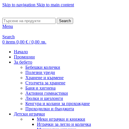
Skip to navigation
Skip to main content
ADD ANYTHING HERE OR JUST REMOVE IT…
Search
Menu
Search
0
items
0,00
€
/ 0,00 лв.
Начало
Промоции
За бебето
Бебешки колички
Полезни уреди
Хранене и кърмене
Столчета за хранене
Баня и хигиена
Активни гимнастики
Люлки и шезлонги
Кенгура и колани за прохождане
Проходилки и бънджита
Детски играчки
Меки играчки и книжки
Играчки за легло и количка