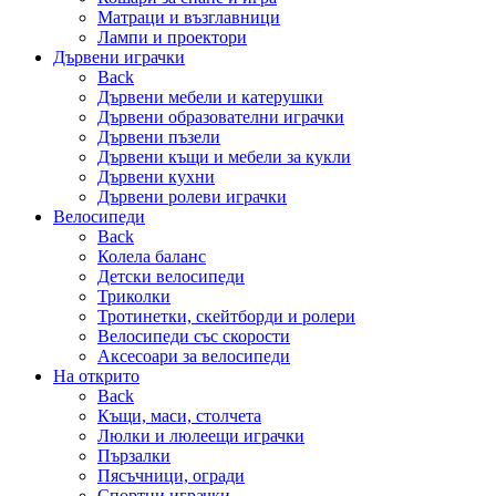
Матраци и възглавници
Лампи и проектори
Дървени играчки
Back
Дървени мебели и катерушки
Дървени образователни играчки
Дървени пъзели
Дървени къщи и мебели за кукли
Дървени кухни
Дървени ролеви играчки
Велосипеди
Back
Колела баланс
Детски велосипеди
Триколки
Тротинетки, скейтборди и ролери
Велосипеди със скорости
Аксесоари за велосипеди
На открито
Back
Къщи, маси, столчета
Люлки и люлеещи играчки
Пързалки
Пясъчници, огради
Спортни играчки