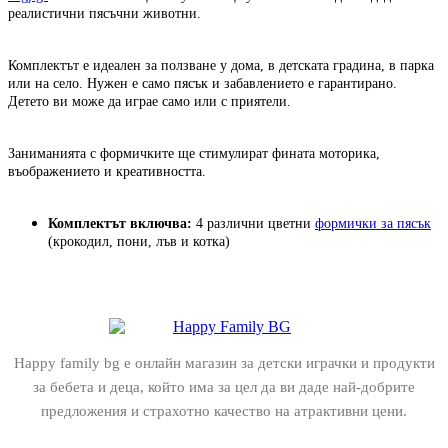
реалистични пясъчни животни.
Комплектът е идеален за ползване у дома, в детската градина, в парка
или на село. Нужен е само пясък и забавлението е гарантирано.
Детето ви може да играе само или с приятели.
Заниманията с формичките ще стимулират фината моторика,
въображението и креативността.
Комплектът включва:
4 различни цветни
формички за пясък
(крокодил, пони, лъв и котка)
Happy family bg е онлайн магазин за детски играчки и продукти
за бебета и деца, който има за цел да ви даде най-добрите
предложения и страхотно качество на атрактивни цени.