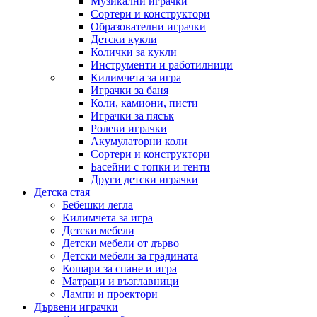
Музикални играчки
Сортери и конструктори
Образователни играчки
Детски кукли
Колички за кукли
Инструменти и работилници
Килимчета за игра
Играчки за баня
Коли, камиони, писти
Играчки за пясък
Ролеви играчки
Акумулаторни коли
Сортери и конструктори
Басейни с топки и тенти
Други детски играчки
Детска стая
Бебешки легла
Килимчета за игра
Детски мебели
Детски мебели от дърво
Детски мебели за градината
Кошари за спане и игра
Матраци и възглавници
Лампи и проектори
Дървени играчки