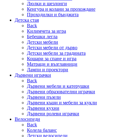
Люлки и шезлонги
Кенгура и колани за прохождане
Проходилки и бънджита
Детска стая
Back
Килимчета за игра
Бебешки легла
Детски мебели
Детски мебели от дърво
Детски мебели за градината
Кошари за спане и игра
Матраци и възглавници
Лампи и проектори
Дървени играчки
Back
Дървени мебели и катерушки
Дървени образователни играчки
Дървени пъзели
Дървени къщи и мебели за кукли
Дървени кухни
Дървени ролеви играчки
Велосипеди
Back
Колела баланс
Детски велосипеди