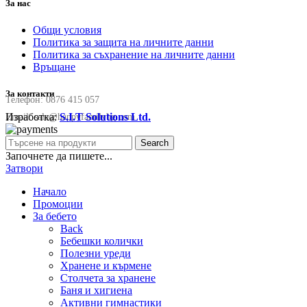
За нас
Общи условия
Политика за защита на личните данни
Политика за съхранение на личните данни
Връщане
За контакти
Телефон:
0876 415 057
Изработка:
S.I.T Solutions Ltd.
Email:
sale@happyfamilybg.com
Search
Започнете да пишете...
Затвори
Начало
Промоции
За бебето
Back
Бебешки колички
Полезни уреди
Хранене и кърмене
Столчета за хранене
Баня и хигиена
Активни гимнастики