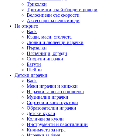
Триколки
Тротинетки, скейтборди и ролери
Велосипеди със скорости
Аксесоари за велосипеди
На открито
Back
Къщи, маси, столчета
Люлки и люлеещи играчки
Пързалки
Пясъчници, огради
Спортни играчки
Батути
Шейни
Детски играчки
Back
Меки играчки и книжки
Играчки за легло и количка
Музикални играчки
Сортери и конструктори
Образователни играчки
Детски кукли
Колички за кукли
Инструменти и работилници
Килимчета за игра
Играчки за баня