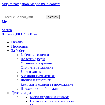
Skip to navigation
Skip to main content
ADD ANYTHING HERE OR JUST REMOVE IT…
Search
Menu
Search
0
items
0,00
€
/ 0,00 лв.
Начало
Промоции
За бебето
Бебешки колички
Полезни уреди
Хранене и кърмене
Столчета за хранене
Баня и хигиена
Активни гимнастики
Люлки и шезлонги
Кенгура и колани за прохождане
Проходилки и бънджита
Детски играчки
Меки играчки и книжки
Играчки за легло и количка