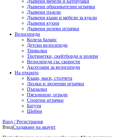
Дървени мебели и катерушки
Дървени образователни играчки
Дървени пъзели
Дървени къщи и мебели за кукли
Дървени кухни
Дървени ролеви играчки
Велосипеди
Колела баланс
Детски велосипеди
Триколки
Тротинетки, скейтборди и ролери
Велосипеди със скорости
Аксесоари за велосипеди
На открито
Къщи, маси, столчета
Люлки и люлеещи играчки
Пързалки
Пясъчници, огради
Спортни играчки
Батути
Шейни
Вход / Регистрация
Вход
Създаване на акаунт