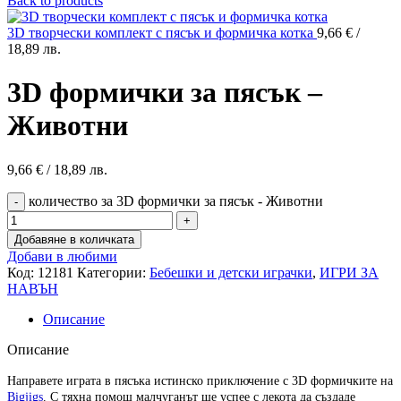
Back to products
3D творчески комплект с пясък и формичка котка
9,66
€
/
18,89 лв.
3D формички за пясък –
Животни
9,66
€
/ 18,89 лв.
количество за 3D формички за пясък - Животни
Добавяне в количката
Добави в любими
Код:
12181
Категории:
Бебешки и детски играчки
,
ИГРИ ЗА
НАВЪН
Описание
Описание
Направете играта в пясъка истинско приключение с 3D формичките на
Bigjigs
. С тяхна помощ малчуганът ще успее с лекота да създаде