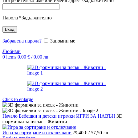
Потребителско име или имейл адрес
*
Задължително
Парола
*
Задължително
Вход
Забравена парола?
Запомни ме
Любими
0
items
0,00
€
/ 0,00 лв.
Click to enlarge
Начало
Бебешки и детски играчки
ИГРИ ЗА НАВЪН
3D
формички за пясък – Животни
Игра за сортиране и отключване
29,40
€
/ 57,50 лв.