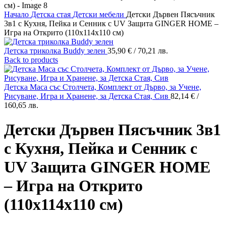
Начало
Детска стая
Детски мебели
Детски Дървен Пясъчник
3в1 с Кухня, Пейка и Сенник с UV Защита GINGER HOME –
Игра на Открито (110x114x110 см)
Детска триколка Buddy зелен
35,90
€
/ 70,21 лв.
Back to products
Детска Маса със Столчета, Комплект от Дърво, за Учене,
Рисуване, Игра и Хранене, за Детска Стая, Сив
82,14
€
/
160,65 лв.
Детски Дървен Пясъчник 3в1
с Кухня, Пейка и Сенник с
UV Защита GINGER HOME
– Игра на Открито
(110x114x110 см)