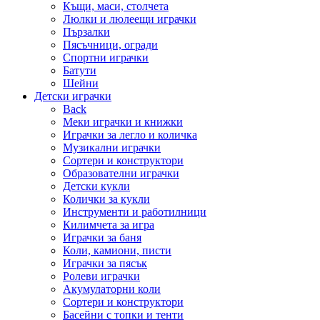
Къщи, маси, столчета
Люлки и люлеещи играчки
Пързалки
Пясъчници, огради
Спортни играчки
Батути
Шейни
Детски играчки
Back
Меки играчки и книжки
Играчки за легло и количка
Музикални играчки
Сортери и конструктори
Образователни играчки
Детски кукли
Колички за кукли
Инструменти и работилници
Килимчета за игра
Играчки за баня
Коли, камиони, писти
Играчки за пясък
Ролеви играчки
Акумулаторни коли
Сортери и конструктори
Басейни с топки и тенти