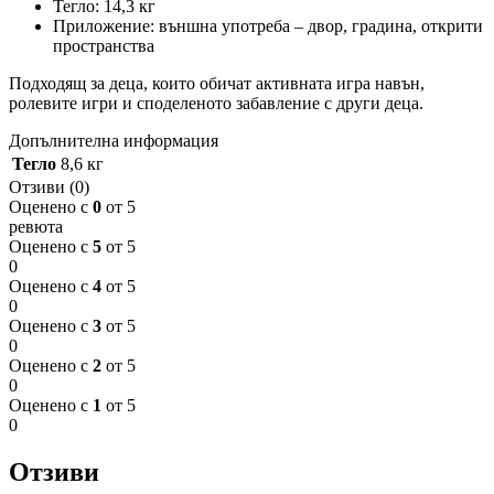
Тегло: 14,3 кг
Приложение: външна употреба – двор, градина, открити
пространства
Подходящ за деца, които обичат активната игра навън,
ролевите игри и споделеното забавление с други деца.
Допълнителна информация
Тегло
8,6 кг
Отзиви (0)
Оценено с
0
от 5
ревюта
Оценено с
5
от 5
0
Оценено с
4
от 5
0
Оценено с
3
от 5
0
Оценено с
2
от 5
0
Оценено с
1
от 5
0
Отзиви