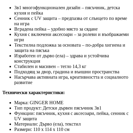
3в1 многофункционален дизайн – пясъчник, детска
кухня и пейка
Сенник с UV защита – предпазва от слънцето по време
на игра
Вградена пейка – удобно място за сядане
Кухня с включени аксесоари – за ролеви и въображаеми
игри
Текстилна подложка за основата – по-добра хигиена и
защита на пясъка
Изработен от дърво (ела) – здрава и устойчива
конструкция
Стабилен и масивен – тегло 14,3 кг
Подходящ за двор, градина и външни пространства
Насърчава активната игра, креативността и социалното
развитие
Технически характеристики:
Марка: GINGER HOME
Тип продукт: Детски дървен пясъчник 3в1
Функции: пясъчник, кухня с аксесоари, пейка, сенник с
UV защита
Материали: Дърво (ела), текстил
Размери: 110 x 114 x 110 см