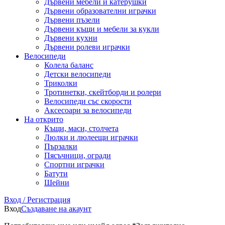
Дървени мебели и катерушки
Дървени образователни играчки
Дървени пъзели
Дървени къщи и мебели за кукли
Дървени кухни
Дървени ролеви играчки
Велосипеди
Колела баланс
Детски велосипеди
Триколки
Тротинетки, скейтборди и ролери
Велосипеди със скорости
Аксесоари за велосипеди
На открито
Къщи, маси, столчета
Люлки и люлеещи играчки
Пързалки
Пясъчници, огради
Спортни играчки
Батути
Шейни
Вход / Регистрация
Вход
Създаване на акаунт