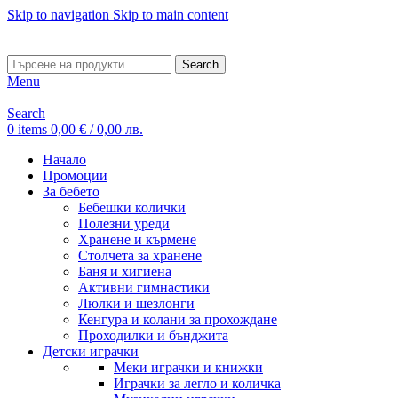
Skip to navigation
Skip to main content
ADD ANYTHING HERE OR JUST REMOVE IT…
Search
Menu
Search
0
items
0,00
€
/ 0,00 лв.
Начало
Промоции
За бебето
Бебешки колички
Полезни уреди
Хранене и кърмене
Столчета за хранене
Баня и хигиена
Активни гимнастики
Люлки и шезлонги
Кенгура и колани за прохождане
Проходилки и бънджита
Детски играчки
Меки играчки и книжки
Играчки за легло и количка