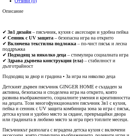
Отзиви (0)
Описание
✔
3в1 дизайн
– пясъчник, кухня с аксесоари и удобна пейка
✔
Сенник с UV защита
– безопасна игра на открито
✔
Включена текстилна подложка
– по-чист пясък и лесна
поддръжка
✔
Подходящ за няколко деца
– стимулира социалната игра
✔
Здрава дървена конструкция (ела)
– стабилност и
дълготрайност
Подходящ за двор и градина • За игра на няколко деца
Детският дървен пясъчник GINGER HOME е създаден за
активна, безопасна и споделена игра на открито, която
развива въображението, социалните умения и креативността
на децата. Този многофункционален пясъчник 3в1 с кухня,
пейка и сенник с UV защита комбинира зона за игра с пясък,
детска кухня и удобно място за сядане, превръщайки двора
или градината в любимо място за игра през топлите месеци.
Пясъчникът разполага с вградена детска кухня с включени
аксесоари, която стимулира въображението, ролевите игри и