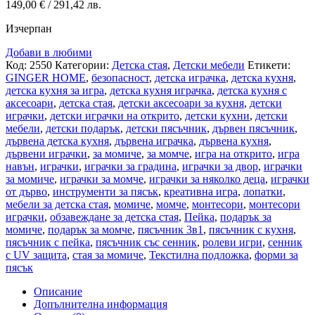
149,00
€
/ 291,42 лв.
Изчерпан
Добави в любими
Код:
2550
Категории:
Детска стая
,
Детски мебели
Етикети:
GINGER HOME
,
безопасност
,
детска играчка
,
детска кухня
,
детска кухня за игра
,
детска кухня играчка
,
детска кухня с
аксесоари
,
детска стая
,
детски аксесоари за кухня
,
детски
играчки
,
детски играчки на открито
,
детски кухни
,
детски
мебели
,
детски подарък
,
детски пясъчник
,
дървен пясъчник
,
дървена детска кухня
,
дървена играчка
,
дървена кухня
,
дървени играчки
,
за момиче
,
за момче
,
игра на открито
,
игра
навън
,
играчки
,
играчки за градина
,
играчки за двор
,
играчки
за момиче
,
играчки за момче
,
играчки за няколко деца
,
играчки
от дърво
,
инструменти за пясък
,
креативна игра
,
лопатки
,
мебели за детска стая
,
момиче
,
момче
,
монтесори
,
монтесори
играчки
,
обзавеждане за детска стая
,
Пейка
,
подарък за
момиче
,
подарък за момче
,
пясъчник 3в1
,
пясъчник с кухня
,
пясъчник с пейка
,
пясъчник със сенник
,
ролеви игри
,
сенник
с UV защита
,
стая за момиче
,
Текстилна подложка
,
форми за
пясък
Описание
Допълнителна информация