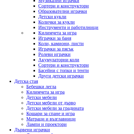
Музикални играчки
Сортери и конструктори
Образователни играчки
Детски кукли
Колички за кукли
Инструменти и работилници
Килимчета за игра
Играчки за баня
Коли, камиони, писти
Играчки за пясък
Ролеви играчки
Акумулаторни коли
Сортери и конструктори
Басейни с топки и тенти
Други детски играчки
Детска стая
Бебешки легла
Килимчета за игра
Детски мебели
Детски мебели от дърво
Детски мебели за градината
Кошари за спане и игра
Матраци и възглавници
Лампи и проектори
Дървени играчки