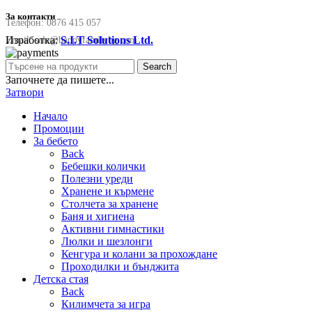
За контакти
Телефон:
0876 415 057
Изработка:
S.I.T Solutions Ltd.
Email:
sale@happyfamilybg.com
Search
Започнете да пишете...
Затвори
Начало
Промоции
За бебето
Back
Бебешки колички
Полезни уреди
Хранене и кърмене
Столчета за хранене
Баня и хигиена
Активни гимнастики
Люлки и шезлонги
Кенгура и колани за прохождане
Проходилки и бънджита
Детска стая
Back
Килимчета за игра