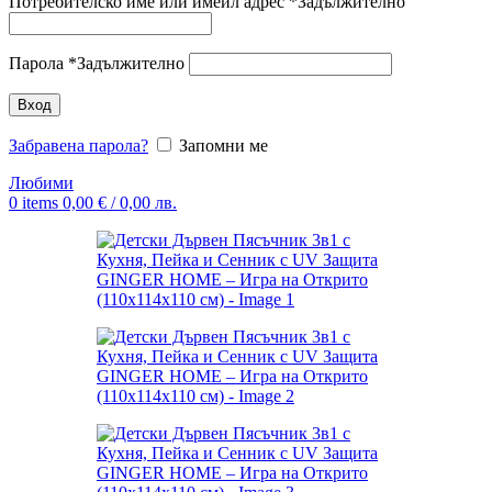
Потребителско име или имейл адрес
*
Задължително
Парола
*
Задължително
Вход
Забравена парола?
Запомни ме
Любими
0
items
0,00
€
/ 0,00 лв.