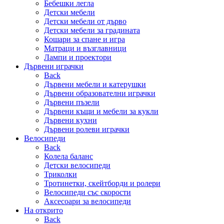
Бебешки легла
Детски мебели
Детски мебели от дърво
Детски мебели за градината
Кошари за спане и игра
Матраци и възглавници
Лампи и проектори
Дървени играчки
Back
Дървени мебели и катерушки
Дървени образователни играчки
Дървени пъзели
Дървени къщи и мебели за кукли
Дървени кухни
Дървени ролеви играчки
Велосипеди
Back
Колела баланс
Детски велосипеди
Триколки
Тротинетки, скейтборди и ролери
Велосипеди със скорости
Аксесоари за велосипеди
На открито
Back