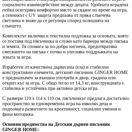
социалното взаимодействие между децата. Удобната вградена
пейка осигурява комфортно място за сядане по време на игра,
а сенникът с UV защита предпазва от пряка слънчева
светлина и може да се регулира според позицията на
слънцето.
Комплектът включва и текстилна подложка за основата, която
се поставя под пясъчника и служи като бариера между пясъка
и земята. Тя спомага за по-добра хигиена, предотвратява
смесването на пясъка с почва и улеснява поддръжката на
зоната за игра.
Изработен от качествена дървесина (ела) и стабилни
конструктивни елементи, детският пясъчник GINGER HOME
е предназначен за външна употреба в двор, градина или
открит кът за игра. С общо тегло от 14,3 кг, конструкцията е
стабилна и устойчива при активна детска игра.
С размери 110 x 114 x 110 см, пясъчникът предлага достатъчно
пространство за едновременна игра на няколко деца и
подпомага развитието на креативност, социални умения и
фина моторика.
Основни предимства на Детския дървен пясъчник
GINGER HOME: