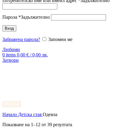
Потребителско име или имейл адрес
*
Задължително
Парола
*
Задължително
Вход
Забравена парола?
Запомни ме
Любими
0
items
0,00
€
/ 0,00 лв.
Затвори
Филтър
Начало
Детска стая
Одеяла
Показване на 1–12 от 39 резултата