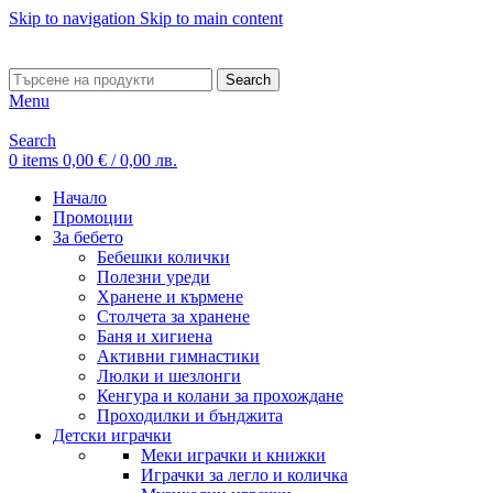
Skip to navigation
Skip to main content
ADD ANYTHING HERE OR JUST REMOVE IT…
Search
Menu
Search
0
items
0,00
€
/ 0,00 лв.
Начало
Промоции
За бебето
Бебешки колички
Полезни уреди
Хранене и кърмене
Столчета за хранене
Баня и хигиена
Активни гимнастики
Люлки и шезлонги
Кенгура и колани за прохождане
Проходилки и бънджита
Детски играчки
Меки играчки и книжки
Играчки за легло и количка