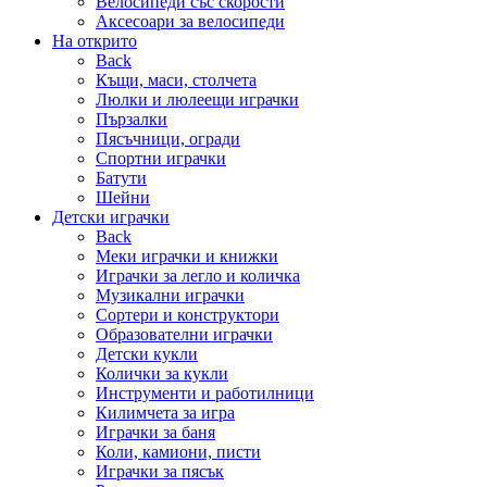
Велосипеди със скорости
Аксесоари за велосипеди
На открито
Back
Къщи, маси, столчета
Люлки и люлеещи играчки
Пързалки
Пясъчници, огради
Спортни играчки
Батути
Шейни
Детски играчки
Back
Меки играчки и книжки
Играчки за легло и количка
Музикални играчки
Сортери и конструктори
Образователни играчки
Детски кукли
Колички за кукли
Инструменти и работилници
Килимчета за игра
Играчки за баня
Коли, камиони, писти
Играчки за пясък