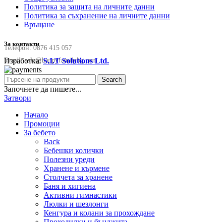
Политика за защита на личните данни
Политика за съхранение на личните данни
Връщане
За контакти
Телефон:
0876 415 057
Изработка:
S.I.T Solutions Ltd.
Email:
sale@happyfamilybg.com
Search
Започнете да пишете...
Затвори
Начало
Промоции
За бебето
Back
Бебешки колички
Полезни уреди
Хранене и кърмене
Столчета за хранене
Баня и хигиена
Активни гимнастики
Люлки и шезлонги
Кенгура и колани за прохождане
Проходилки и бънджита