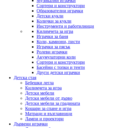
Музикални играчки
Сортери и конструктори
Образователни играчки
Детски кукли
Колички за кукли
Инструменти и работилници
Килимчета за игра
Играчки за баня
Коли, камиони, писти
Играчки за пясък
Ролеви играчки
Акумулаторни коли
Сортери и конструктори
Басейни с топки и тенти
Други детски играчки
Детска стая
Бебешки легла
Килимчета за игра
Детски мебели
Детски мебели от дърво
Детски мебели за градината
Кошари за спане и игра
Матраци и възглавници
Лампи и проектори
Дървени играчки