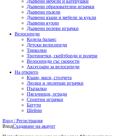
Дървени мебели и катерушки
Дървени образователни играчки
Дървени пъзели
Дървени къщи и мебели за кукли
Дървени кухни
Дървени ролеви играчки
Велосипеди
Колела баланс
Детски велосипеди
Триколки
Тротинетки, скейтборди и ролери
Велосипеди със скорости
Аксесоари за велосипеди
На открито
Къщи, маси, столчета
Люлки и люлеещи играчки
Пързалки
Пясъчници, огради
Спортни играчки
Батути
Шейни
Вход / Регистрация
Вход
Създаване на акаунт