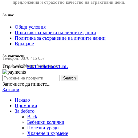
предложения и страхотно качество на атрактивни цени.
За нас
Общи условия
Политика за защита на личните данни
Политика за съхранение на личните данни
Връщане
За контакти
Телефон:
0876 415 057
Изработка:
S.I.T Solutions Ltd.
Email:
sale@happyfamilybg.com
Search
Започнете да пишете...
Затвори
Начало
Промоции
За бебето
Back
Бебешки колички
Полезни уреди
Хранене и кърмене