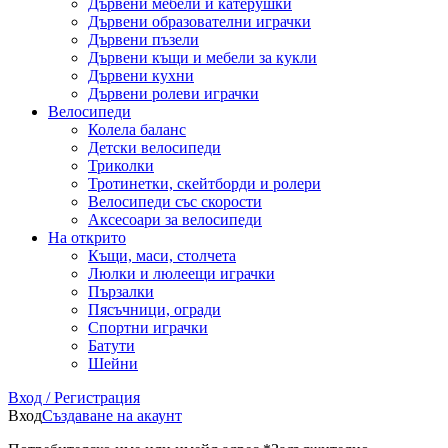
Дървени мебели и катерушки
Дървени образователни играчки
Дървени пъзели
Дървени къщи и мебели за кукли
Дървени кухни
Дървени ролеви играчки
Велосипеди
Колела баланс
Детски велосипеди
Триколки
Тротинетки, скейтборди и ролери
Велосипеди със скорости
Аксесоари за велосипеди
На открито
Къщи, маси, столчета
Люлки и люлеещи играчки
Пързалки
Пясъчници, огради
Спортни играчки
Батути
Шейни
Вход / Регистрация
Вход
Създаване на акаунт