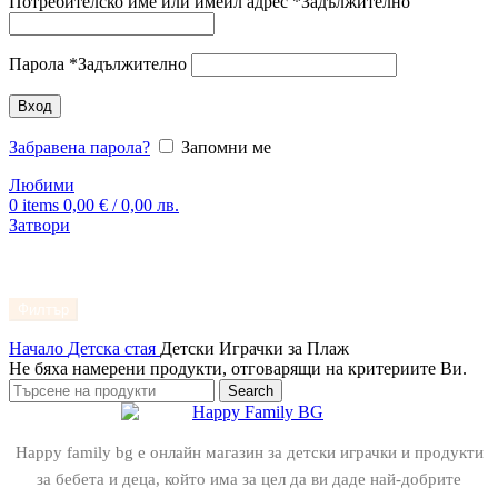
Потребителско име или имейл адрес
*
Задължително
Парола
*
Задължително
Вход
Забравена парола?
Запомни ме
Любими
0
items
0,00
€
/ 0,00 лв.
Затвори
Филтър
Начало
Детска стая
Детски Играчки за Плаж
Не бяха намерени продукти, отговарящи на критериите Ви.
Search
Happy family bg е онлайн магазин за детски играчки и продукти
за бебета и деца, който има за цел да ви даде най-добрите