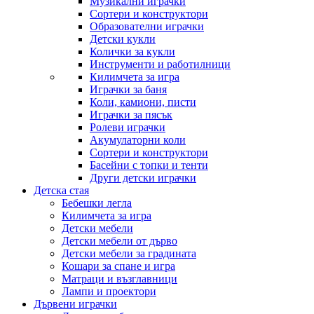
Музикални играчки
Сортери и конструктори
Образователни играчки
Детски кукли
Колички за кукли
Инструменти и работилници
Килимчета за игра
Играчки за баня
Коли, камиони, писти
Играчки за пясък
Ролеви играчки
Акумулаторни коли
Сортери и конструктори
Басейни с топки и тенти
Други детски играчки
Детска стая
Бебешки легла
Килимчета за игра
Детски мебели
Детски мебели от дърво
Детски мебели за градината
Кошари за спане и игра
Матраци и възглавници
Лампи и проектори
Дървени играчки