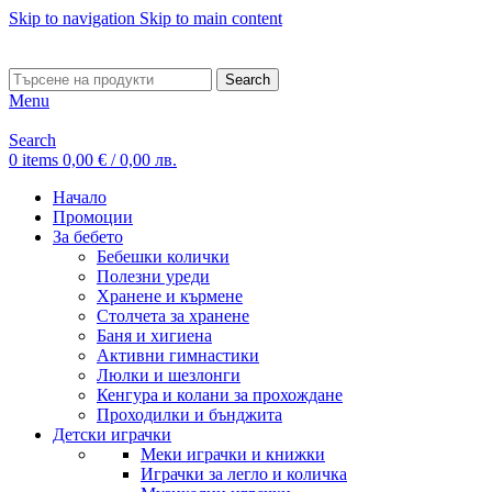
Skip to navigation
Skip to main content
ADD ANYTHING HERE OR JUST REMOVE IT…
Search
Menu
Search
0
items
0,00
€
/ 0,00 лв.
Начало
Промоции
За бебето
Бебешки колички
Полезни уреди
Хранене и кърмене
Столчета за хранене
Баня и хигиена
Активни гимнастики
Люлки и шезлонги
Кенгура и колани за прохождане
Проходилки и бънджита
Детски играчки
Меки играчки и книжки
Играчки за легло и количка