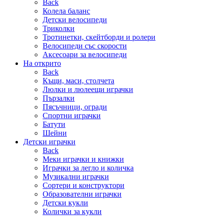
Back
Колела баланс
Детски велосипеди
Триколки
Тротинетки, скейтборди и ролери
Велосипеди със скорости
Аксесоари за велосипеди
На открито
Back
Къщи, маси, столчета
Люлки и люлеещи играчки
Пързалки
Пясъчници, огради
Спортни играчки
Батути
Шейни
Детски играчки
Back
Меки играчки и книжки
Играчки за легло и количка
Музикални играчки
Сортери и конструктори
Образователни играчки
Детски кукли
Колички за кукли