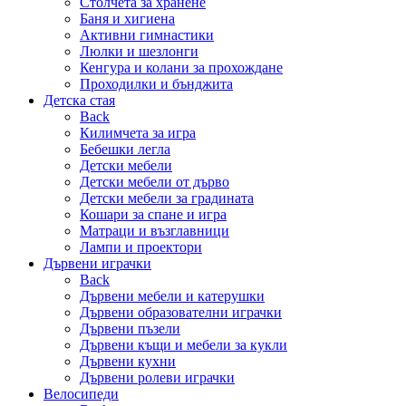
Столчета за хранене
Баня и хигиена
Активни гимнастики
Люлки и шезлонги
Кенгура и колани за прохождане
Проходилки и бънджита
Детска стая
Back
Килимчета за игра
Бебешки легла
Детски мебели
Детски мебели от дърво
Детски мебели за градината
Кошари за спане и игра
Матраци и възглавници
Лампи и проектори
Дървени играчки
Back
Дървени мебели и катерушки
Дървени образователни играчки
Дървени пъзели
Дървени къщи и мебели за кукли
Дървени кухни
Дървени ролеви играчки
Велосипеди