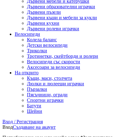
Дървени мебели и катерушки
Дървени образователни играчки
Дървени пъзели
Дървени къщи и мебели за кукли
Дървени кухни
Дървени ролеви играчки
Велосипеди
Колела баланс
Детски велосипеди
Триколки
Тротинетки, скейтборди и ролери
Велосипеди със скорости
Аксесоари за велосипеди
На открито
Къщи, маси, столчета
Люлки и люлеещи играчки
Пързалки
Пясъчници, огради
Спортни играчки
Батути
Шейни
Вход / Регистрация
Вход
Създаване на акаунт