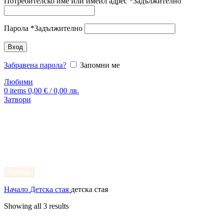
Потребителско име или имейл адрес
*
Задължително
Парола
*
Задължително
Вход
Забравена парола?
Запомни ме
Любими
0
items
0,00
€
/ 0,00 лв.
Затвори
Филтър
Начало
Детска стая
детска стая
Showing all 3 results