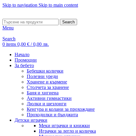
Skip to navigation
Skip to main content
ADD ANYTHING HERE OR JUST REMOVE IT…
Search
Menu
Search
0
items
0,00
€
/ 0,00 лв.
Начало
Промоции
За бебето
Бебешки колички
Полезни уреди
Хранене и кърмене
Столчета за хранене
Баня и хигиена
Активни гимнастики
Люлки и шезлонги
Кенгура и колани за прохождане
Проходилки и бънджита
Детски играчки
Меки играчки и книжки
Играчки за легло и количка