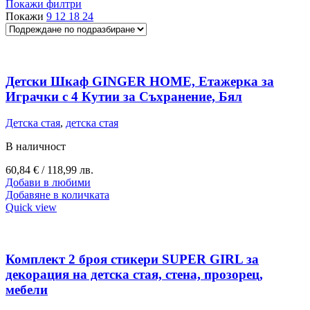
Покажи филтри
Покажи
9
12
18
24
Детски Шкаф GINGER HOME, Етажерка за
Играчки с 4 Кутии за Съхранение, Бял
Детска стая
,
детска стая
В наличност
60,84
€
/ 118,99 лв.
Добави в любими
Добавяне в количката
Quick view
Комплект 2 броя стикери SUPER GIRL за
декорация на детска стая, стена, прозорец,
мебели