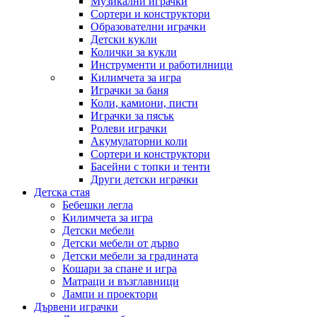
Музикални играчки
Сортери и конструктори
Образователни играчки
Детски кукли
Колички за кукли
Инструменти и работилници
Килимчета за игра
Играчки за баня
Коли, камиони, писти
Играчки за пясък
Ролеви играчки
Акумулаторни коли
Сортери и конструктори
Басейни с топки и тенти
Други детски играчки
Детска стая
Бебешки легла
Килимчета за игра
Детски мебели
Детски мебели от дърво
Детски мебели за градината
Кошари за спане и игра
Матраци и възглавници
Лампи и проектори
Дървени играчки