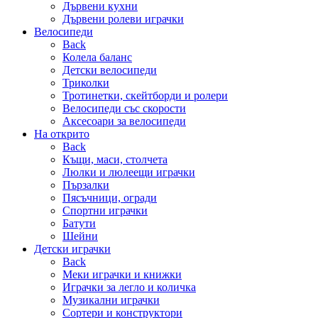
Дървени кухни
Дървени ролеви играчки
Велосипеди
Back
Колела баланс
Детски велосипеди
Триколки
Тротинетки, скейтборди и ролери
Велосипеди със скорости
Аксесоари за велосипеди
На открито
Back
Къщи, маси, столчета
Люлки и люлеещи играчки
Пързалки
Пясъчници, огради
Спортни играчки
Батути
Шейни
Детски играчки
Back
Меки играчки и книжки
Играчки за легло и количка
Музикални играчки
Сортери и конструктори