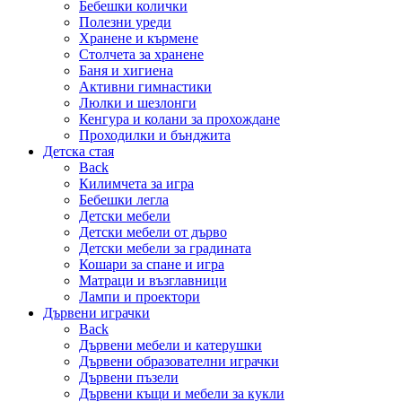
Бебешки колички
Полезни уреди
Хранене и кърмене
Столчета за хранене
Баня и хигиена
Активни гимнастики
Люлки и шезлонги
Кенгура и колани за прохождане
Проходилки и бънджита
Детска стая
Back
Килимчета за игра
Бебешки легла
Детски мебели
Детски мебели от дърво
Детски мебели за градината
Кошари за спане и игра
Матраци и възглавници
Лампи и проектори
Дървени играчки
Back
Дървени мебели и катерушки
Дървени образователни играчки
Дървени пъзели
Дървени къщи и мебели за кукли