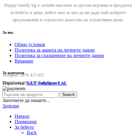
Happy family bg е онлайн магазин за детски играчки и продукти
за бебета и деца, който има за цел да ви даде най-добрите
предложения и страхотно качество на атрактивни цени.
За нас
Общи условия
Политика за защита на личните данни
Политика за съхранение на личните данни
Връщане
За контакти
Телефон:
0876 415 057
Изработка:
S.I.T Solutions Ltd.
Email:
sale@happyfamilybg.com
Search
Започнете да пишете...
Затвори
Начало
Промоции
За бебето
Back