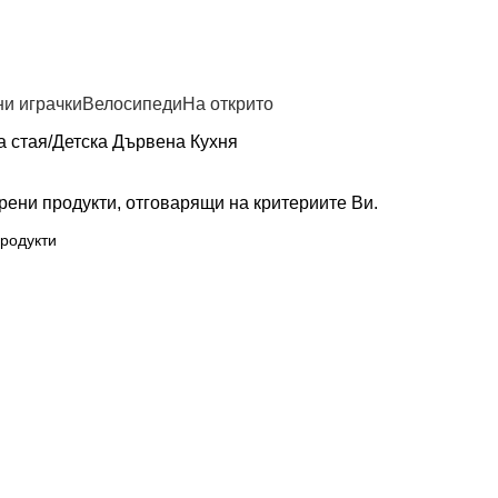
и играчки
Велосипеди
На открито
а стая
Детска Дървена Кухня
рени продукти, отговарящи на критериите Ви.