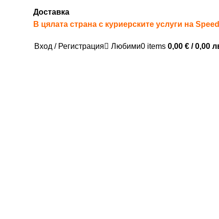
Доставка
В цялата страна с куриерските услуги на Spee
Вход / Регистрация
Любими
0
items
0,00
€
/ 0,00 л