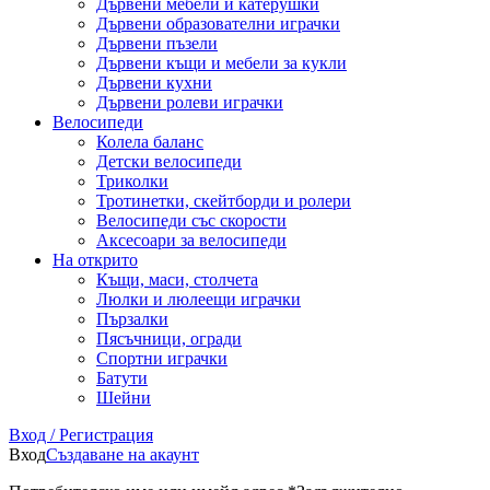
Дървени мебели и катерушки
Дървени образователни играчки
Дървени пъзели
Дървени къщи и мебели за кукли
Дървени кухни
Дървени ролеви играчки
Велосипеди
Колела баланс
Детски велосипеди
Триколки
Тротинетки, скейтборди и ролери
Велосипеди със скорости
Аксесоари за велосипеди
На открито
Къщи, маси, столчета
Люлки и люлеещи играчки
Пързалки
Пясъчници, огради
Спортни играчки
Батути
Шейни
Вход / Регистрация
Вход
Създаване на акаунт