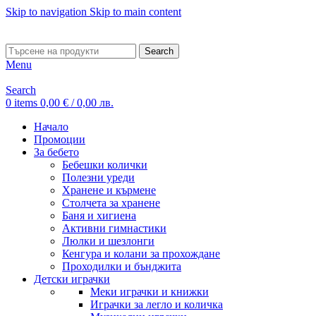
Skip to navigation
Skip to main content
ADD ANYTHING HERE OR JUST REMOVE IT…
Search
Menu
Search
0
items
0,00
€
/ 0,00 лв.
Начало
Промоции
За бебето
Бебешки колички
Полезни уреди
Хранене и кърмене
Столчета за хранене
Баня и хигиена
Активни гимнастики
Люлки и шезлонги
Кенгура и колани за прохождане
Проходилки и бънджита
Детски играчки
Меки играчки и книжки
Играчки за легло и количка