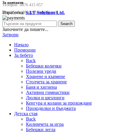
За контакти
Телефон:
0876 415 057
Изработка:
S.I.T Solutions Ltd.
Email:
sale@happyfamilybg.com
Search
Започнете да пишете...
Затвори
Начало
Промоции
За бебето
Back
Бебешки колички
Полезни уреди
Хранене и кърмене
Столчета за хранене
Баня и хигиена
Активни гимнастики
Люлки и шезлонги
Кенгура и колани за прохождане
Проходилки и бънджита
Детска стая
Back
Килимчета за игра
Бебешки легла