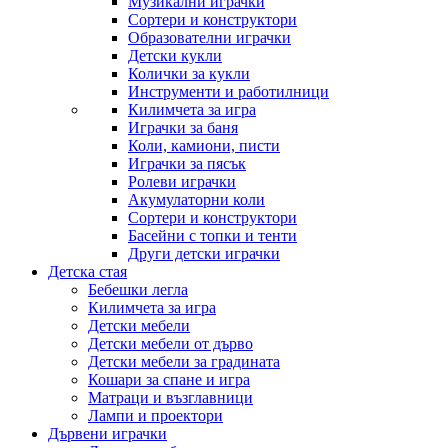
Музикални играчки
Сортери и конструктори
Образователни играчки
Детски кукли
Колички за кукли
Инструменти и работилници
Килимчета за игра
Играчки за баня
Коли, камиони, писти
Играчки за пясък
Ролеви играчки
Акумулаторни коли
Сортери и конструктори
Басейни с топки и тенти
Други детски играчки
Детска стая
Бебешки легла
Килимчета за игра
Детски мебели
Детски мебели от дърво
Детски мебели за градината
Кошари за спане и игра
Матраци и възглавници
Лампи и проектори
Дървени играчки