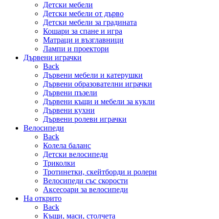
Детски мебели
Детски мебели от дърво
Детски мебели за градината
Кошари за спане и игра
Матраци и възглавници
Лампи и проектори
Дървени играчки
Back
Дървени мебели и катерушки
Дървени образователни играчки
Дървени пъзели
Дървени къщи и мебели за кукли
Дървени кухни
Дървени ролеви играчки
Велосипеди
Back
Колела баланс
Детски велосипеди
Триколки
Тротинетки, скейтборди и ролери
Велосипеди със скорости
Аксесоари за велосипеди
На открито
Back
Къщи, маси, столчета