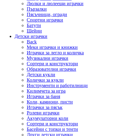
Люлки и люлеещи играчки
Пързалки
Пясъчници, огради
Спортни играчки
Батути
Шейни
Детски играчки
Back
Меки играчки и книжки
Играчки за легло и количка
Музикални играчки
Сортери и конструктори
Образователни играчки
Детски кукли
Колички за кукли
Инструменти и работилници
Килимчета за игра
Играчки за баня
Коли, камиони, писти
Играчки за пясък
Ролеви играчки
Акумулаторни коли
Сортери и конструктори
Басейни с топки и тенти
Други детски играчки