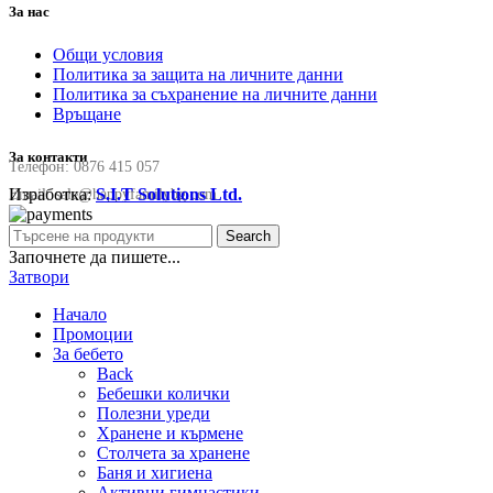
За нас
Общи условия
Политика за защита на личните данни
Политика за съхранение на личните данни
Връщане
За контакти
Телефон:
0876 415 057
Изработка:
S.I.T Solutions Ltd.
Email:
sale@happyfamilybg.com
Search
Започнете да пишете...
Затвори
Начало
Промоции
За бебето
Back
Бебешки колички
Полезни уреди
Хранене и кърмене
Столчета за хранене
Баня и хигиена
Активни гимнастики