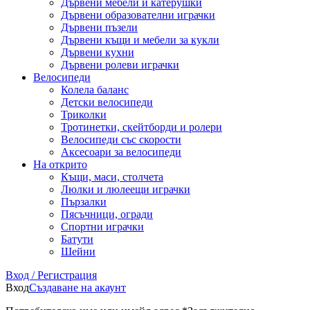
Дървени мебели и катерушки
Дървени образователни играчки
Дървени пъзели
Дървени къщи и мебели за кукли
Дървени кухни
Дървени ролеви играчки
Велосипеди
Колела баланс
Детски велосипеди
Триколки
Тротинетки, скейтборди и ролери
Велосипеди със скорости
Аксесоари за велосипеди
На открито
Къщи, маси, столчета
Люлки и люлеещи играчки
Пързалки
Пясъчници, огради
Спортни играчки
Батути
Шейни
Вход / Регистрация
Вход
Създаване на акаунт