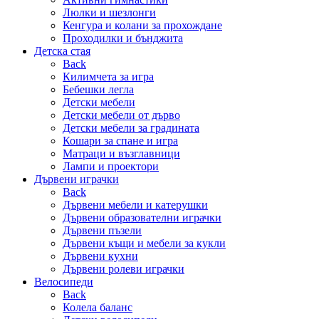
Люлки и шезлонги
Кенгура и колани за прохождане
Проходилки и бънджита
Детска стая
Back
Килимчета за игра
Бебешки легла
Детски мебели
Детски мебели от дърво
Детски мебели за градината
Кошари за спане и игра
Матраци и възглавници
Лампи и проектори
Дървени играчки
Back
Дървени мебели и катерушки
Дървени образователни играчки
Дървени пъзели
Дървени къщи и мебели за кукли
Дървени кухни
Дървени ролеви играчки
Велосипеди
Back
Колела баланс