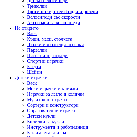
Детски велосипеди
Триколки
Тротинетки, скейтборди и ролери
Велосипеди със скорости
Аксесоари за велосипеди
На открито
Back
Къщи, маси, столчета
Люлки и люлеещи играчки
Пързалки
Пясъчници, огради
Спортни играчки
Батути
Шейни
Детски играчки
Back
Меки играчки и книжки
Играчки за легло и количка
Музикални играчки
Сортери и конструктори
Образователни играчки
Детски кукли
Колички за кукли
Инструменти и работилници
Килимчета за игра