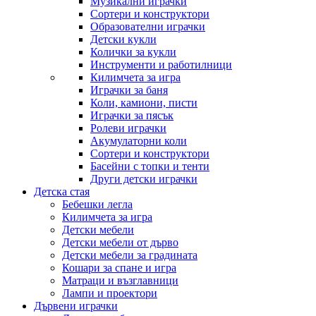
Музикални играчки
Сортери и конструктори
Образователни играчки
Детски кукли
Колички за кукли
Инструменти и работилници
Килимчета за игра
Играчки за баня
Коли, камиони, писти
Играчки за пясък
Ролеви играчки
Акумулаторни коли
Сортери и конструктори
Басейни с топки и тенти
Други детски играчки
Детска стая
Бебешки легла
Килимчета за игра
Детски мебели
Детски мебели от дърво
Детски мебели за градината
Кошари за спане и игра
Матраци и възглавници
Лампи и проектори
Дървени играчки