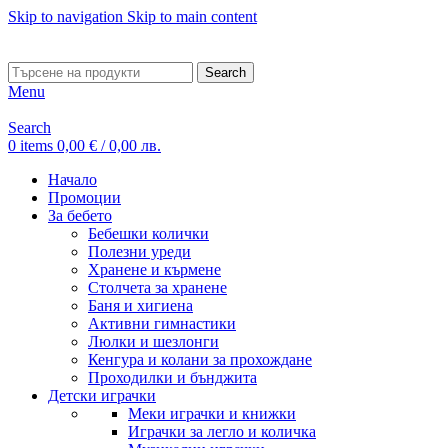
Skip to navigation
Skip to main content
ADD ANYTHING HERE OR JUST REMOVE IT…
Search
Menu
Search
0
items
0,00
€
/ 0,00 лв.
Начало
Промоции
За бебето
Бебешки колички
Полезни уреди
Хранене и кърмене
Столчета за хранене
Баня и хигиена
Активни гимнастики
Люлки и шезлонги
Кенгура и колани за прохождане
Проходилки и бънджита
Детски играчки
Меки играчки и книжки
Играчки за легло и количка