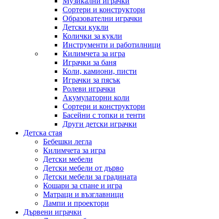
Музикални играчки
Сортери и конструктори
Образователни играчки
Детски кукли
Колички за кукли
Инструменти и работилници
Килимчета за игра
Играчки за баня
Коли, камиони, писти
Играчки за пясък
Ролеви играчки
Акумулаторни коли
Сортери и конструктори
Басейни с топки и тенти
Други детски играчки
Детска стая
Бебешки легла
Килимчета за игра
Детски мебели
Детски мебели от дърво
Детски мебели за градината
Кошари за спане и игра
Матраци и възглавници
Лампи и проектори
Дървени играчки