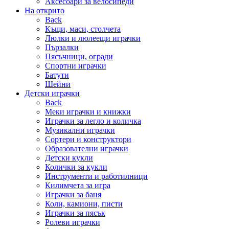
Аксесоари за велосипеди
На открито
Back
Къщи, маси, столчета
Люлки и люлеещи играчки
Пързалки
Пясъчници, огради
Спортни играчки
Батути
Шейни
Детски играчки
Back
Меки играчки и книжки
Играчки за легло и количка
Музикални играчки
Сортери и конструктори
Образователни играчки
Детски кукли
Колички за кукли
Инструменти и работилници
Килимчета за игра
Играчки за баня
Коли, камиони, писти
Играчки за пясък
Ролеви играчки