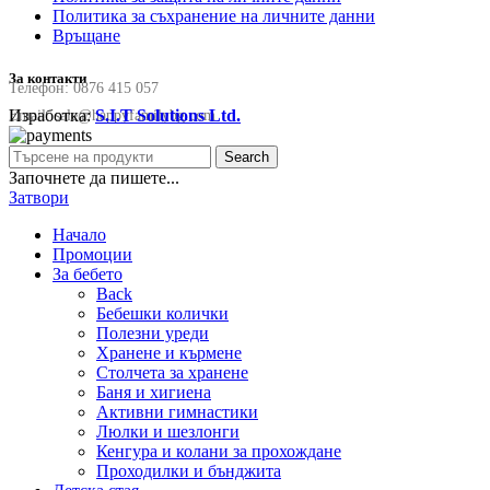
Политика за съхранение на личните данни
Връщане
За контакти
Телефон:
0876 415 057
Изработка:
S.I.T Solutions Ltd.
Email:
sale@happyfamilybg.com
Search
Започнете да пишете...
Затвори
Начало
Промоции
За бебето
Back
Бебешки колички
Полезни уреди
Хранене и кърмене
Столчета за хранене
Баня и хигиена
Активни гимнастики
Люлки и шезлонги
Кенгура и колани за прохождане
Проходилки и бънджита