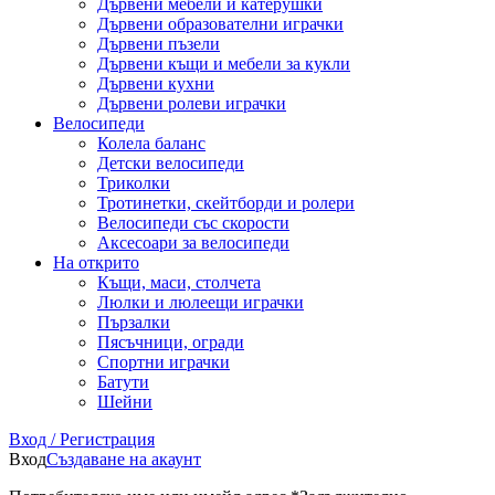
Дървени мебели и катерушки
Дървени образователни играчки
Дървени пъзели
Дървени къщи и мебели за кукли
Дървени кухни
Дървени ролеви играчки
Велосипеди
Колела баланс
Детски велосипеди
Триколки
Тротинетки, скейтборди и ролери
Велосипеди със скорости
Аксесоари за велосипеди
На открито
Къщи, маси, столчета
Люлки и люлеещи играчки
Пързалки
Пясъчници, огради
Спортни играчки
Батути
Шейни
Вход / Регистрация
Вход
Създаване на акаунт