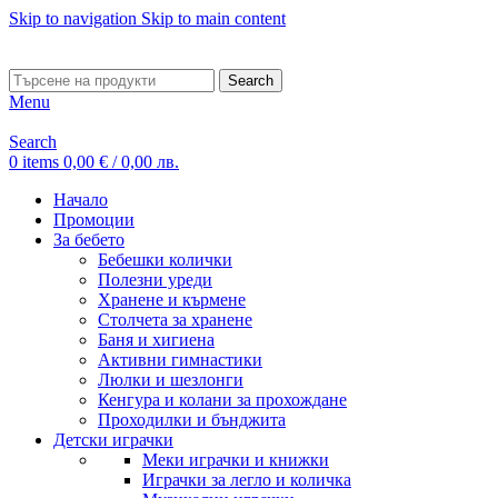
Skip to navigation
Skip to main content
ADD ANYTHING HERE OR JUST REMOVE IT…
Search
Menu
Search
0
items
0,00
€
/ 0,00 лв.
Начало
Промоции
За бебето
Бебешки колички
Полезни уреди
Хранене и кърмене
Столчета за хранене
Баня и хигиена
Активни гимнастики
Люлки и шезлонги
Кенгура и колани за прохождане
Проходилки и бънджита
Детски играчки
Меки играчки и книжки
Играчки за легло и количка