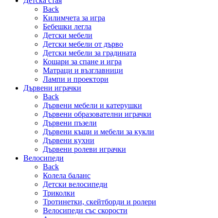
Детска стая
Back
Килимчета за игра
Бебешки легла
Детски мебели
Детски мебели от дърво
Детски мебели за градината
Кошари за спане и игра
Матраци и възглавници
Лампи и проектори
Дървени играчки
Back
Дървени мебели и катерушки
Дървени образователни играчки
Дървени пъзели
Дървени къщи и мебели за кукли
Дървени кухни
Дървени ролеви играчки
Велосипеди
Back
Колела баланс
Детски велосипеди
Триколки
Тротинетки, скейтборди и ролери
Велосипеди със скорости